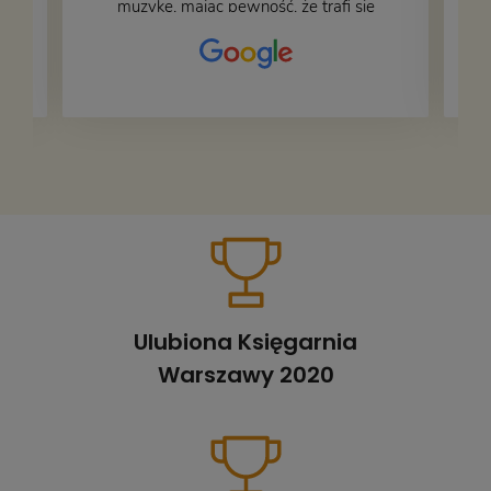
muzykę, mając pewność, że trafi się
na fachową i miłą obsługę. Na zdjęciu
– nasze książki w trakcie
przepakowywania. Część oddaliśmy
za darmo, żeby poszły w świat i dały
radość komuś innemu.
Ulubiona Księgarnia
Warszawy 2020