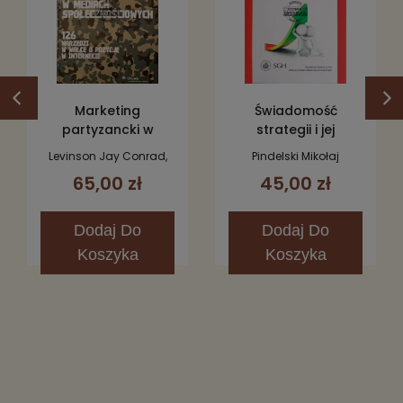
Marketing
Świadomość
partyzancki w
strategii i jej
mediach
realizacji.
Levinson Jay Conrad,
Pindelski Mikołaj
społecznościowych
Perspektywa
Gibson Shane
65,00 zł
45,00 zł
pracowników
sprzedaży
Dodaj
Do
Dodaj
Do
Koszyka
Koszyka