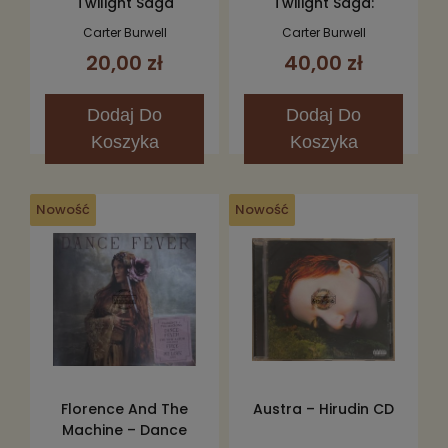
Twilight Saga
Twilight Saga:
Breaking Dawn, Part 2
Breaking Dawn - Part
Carter Burwell
Carter Burwell
(Original Motion
1 (The Score) CD
20,00 zł
40,00 zł
Picture Score) CD
Dodaj
Do
Dodaj
Do
Koszyka
Koszyka
Nowość
Nowość
Florence And The
Austra – Hirudin CD
Machine – Dance