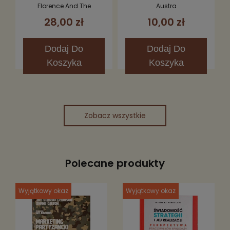
Fever CD (Limited
Florence And The
Austra
Edition)
Machine
28,00 zł
10,00 zł
Dodaj
Do
Dodaj
Do
Koszyka
Koszyka
Zobacz wszystkie
Polecane produkty
Wyjątkowy okaz
Wyjątkowy okaz