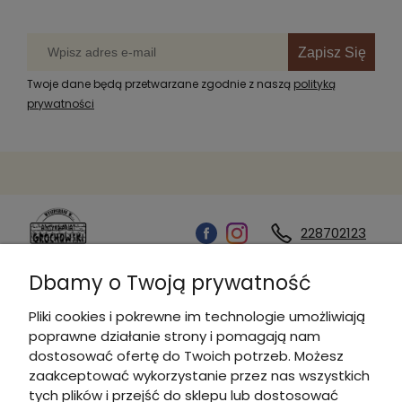
Zapisz Się
Twoje dane będą przetwarzane zgodnie z naszą
polityką
prywatności
228702123
Dbamy o Twoją prywatność
Kontakt
Pliki cookies i pokrewne im technologie umożliwiają
poprawne działanie strony i pomagają nam
Informacje
dostosować ofertę do Twoich potrzeb. Możesz
zaakceptować wykorzystanie przez nas wszystkich
tych plików i przejść do sklepu lub dostosować