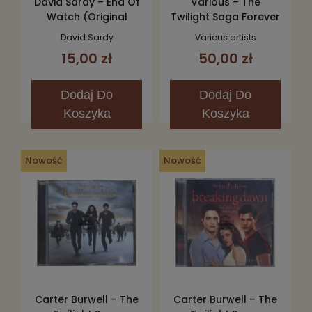
David Sardy – End Of
Various – The
Watch (Original
Twilight Saga Forever
Motion Picture
(Love Songs From
David Sardy
Various artists
Soundtrack) CD
The Twilight Saga)
15,00 zł
50,00 zł
2CD
Dodaj
Do
Dodaj
Do
Koszyka
Koszyka
Nowość
Nowość
Carter Burwell – The
Carter Burwell – The