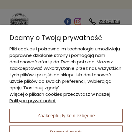
228702123
Dbamy o Twoją prywatność
Kontakt
Pliki cookies i pokrewne im technologie umożliwiają
poprawne działanie strony i pomagają nam
Informacje
dostosować ofertę do Twoich potrzeb. Możesz
zaakceptować wykorzystanie przez nas wszystkich
tych plików i przejść do sklepu lub dostosować
Płatności i dostawa
użycie plików do swoich preferencji, wybierając
opcję "Dostosuj zgody".
Więcej o plikach cookies przeczytasz w naszej
Moje konto
Polityce prywatności.
Zaakceptuj tylko niezbędne
I Nagroda w plabiscycie: