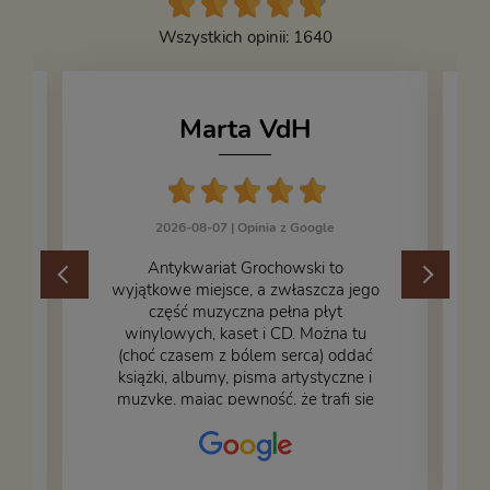
Wszystkich opinii: 1640
Marta VdH
2026-08-07 |
Opinia z Google
​Antykwariat Grochowski to
wyjątkowe miejsce, a zwłaszcza jego
część muzyczna pełna płyt
winylowych, kaset i CD. Można tu
.
(choć czasem z bólem serca) oddać
książki, albumy, pisma artystyczne i
muzykę, mając pewność, że trafi się
na fachową i miłą obsługę. Na zdjęciu
– nasze książki w trakcie
przepakowywania. Część oddaliśmy
za darmo, żeby poszły w świat i dały