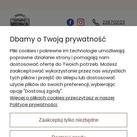
228702123
Dbamy o Twoją prywatność
Kontakt
Pliki cookies i pokrewne im technologie umożliwiają
poprawne działanie strony i pomagają nam
Informacje
dostosować ofertę do Twoich potrzeb. Możesz
zaakceptować wykorzystanie przez nas wszystkich
tych plików i przejść do sklepu lub dostosować
Płatności i dostawa
użycie plików do swoich preferencji, wybierając
opcję "Dostosuj zgody".
Więcej o plikach cookies przeczytasz w naszej
Moje konto
Polityce prywatności.
Zaakceptuj tylko niezbędne
I Nagroda w plabiscycie: