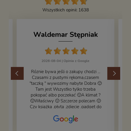
Wszystkich opinii: 1638
Waldemar Stępniak
2026-08-04 |
Opinia z Google
Róznie bywa jeśli o zakupy chodzi ...
Czasami z pustymi rękoma,czasem
"taczką " wywozimy nabyte Dobra 🙂
,
Tam jest Wszystko tylko trzeba
pokopać albo poczekać 🙂A klimat ?
🙂Właściwy 🙂 Szczerze polecam 🙂
Czy książka ,płyta ,zdjęcie ,gadget do
wystroju wnętrza... Się znajdzie na
bank 🙂