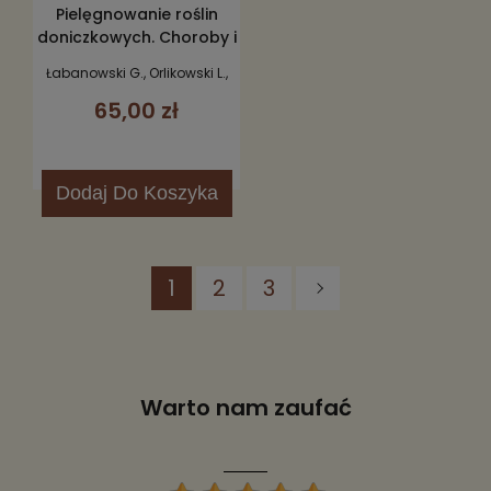
Pielęgnowanie roślin
doniczkowych. Choroby i
szkodniki
Łabanowski G., Orlikowski L.,
Wojdyła A.
65,00 zł
Dodaj
Do Koszyka
1
2
3
Warto nam zaufać