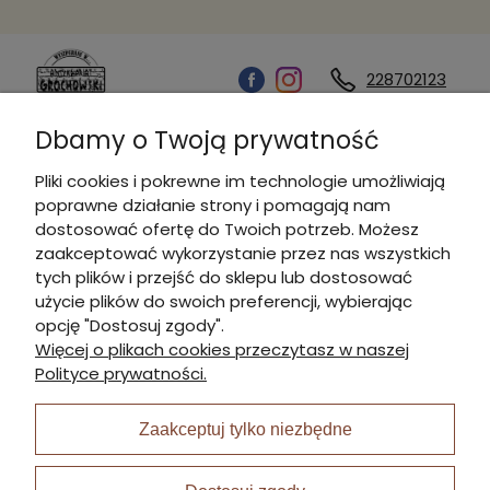
228702123
Dbamy o Twoją prywatność
Kontakt
Pliki cookies i pokrewne im technologie umożliwiają
poprawne działanie strony i pomagają nam
Informacje
dostosować ofertę do Twoich potrzeb. Możesz
zaakceptować wykorzystanie przez nas wszystkich
tych plików i przejść do sklepu lub dostosować
Płatności i dostawa
użycie plików do swoich preferencji, wybierając
opcję "Dostosuj zgody".
Więcej o plikach cookies przeczytasz w naszej
Moje konto
Polityce prywatności.
Zaakceptuj tylko niezbędne
I Nagroda w plabiscycie: