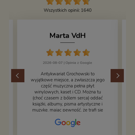
Wszystkich opinii: 1640
Marta VdH
2026-08-07 |
Opinia z Google
​Antykwariat Grochowski to
wyjątkowe miejsce, a zwłaszcza jego
część muzyczna pełna płyt
winylowych, kaset i CD. Można tu
.
(choć czasem z bólem serca) oddać
książki, albumy, pisma artystyczne i
muzykę, mając pewność, że trafi się
na fachową i miłą obsługę. Na zdjęciu
– nasze książki w trakcie
przepakowywania. Część oddaliśmy
za darmo, żeby poszły w świat i dały