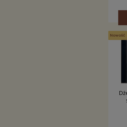
Nowość
Dż