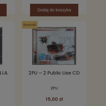
Dodaj
do koszyka
Nowość
I.A.
2PU – 2 Public Use CD
2PU
15,00 zł