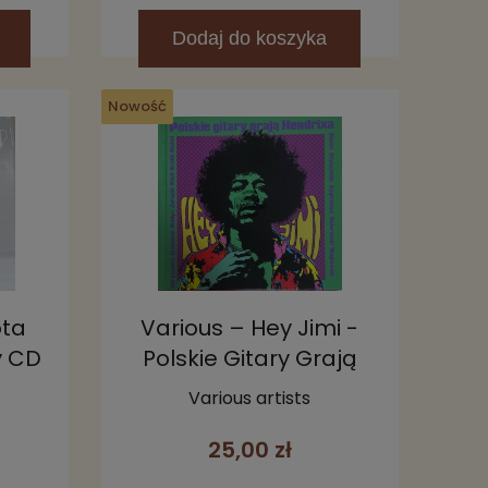
Dodaj
do koszyka
Nowość
ota
Various – Hey Jimi -
y CD
Polskie Gitary Grają
Hendrixa CD
Various artists
25,00 zł