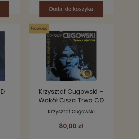
Dodaj
do koszyka
Nowość
CD
Krzysztof Cugowski –
Wokół Cisza Trwa CD
(Limited Edition)
Krzysztof Cugowski
80,00 zł