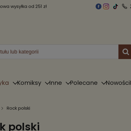
wa wysyłka od 251 zł
yka
Komiksy
Inne
Polecane
Nowości
Rock polski
k polski