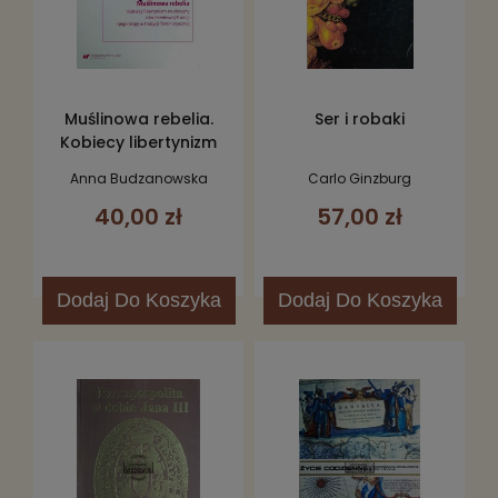
Muślinowa rebelia.
Ser i robaki
Kobiecy libertynizm
erudycyjny oświeceniowej
Anna Budzanowska
Carlo Ginzburg
Francji i jego tropy w
40,00 zł
57,00 zł
tradycji feministycznej
Dodaj
Do Koszyka
Dodaj
Do Koszyka