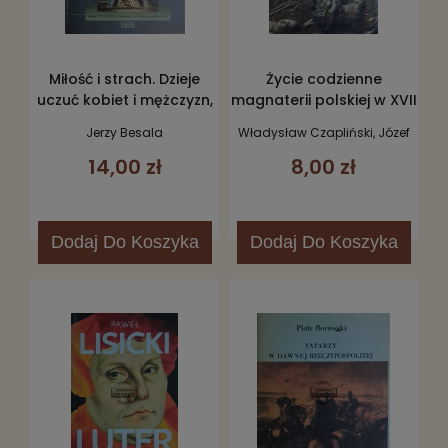
Miłość i strach. Dzieje
Życie codzienne
uczuć kobiet i mężczyzn,
magnaterii polskiej w XVII
tom IV wiek XVI-XVIII
w.
Jerzy Besala
Władysław Czapliński, Józef
uwolnienie i konsumpcja
Długosz
14,00 zł
8,00 zł
żądz
Dodaj
Do Koszyka
Dodaj
Do Koszyka