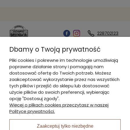
228702123
Dbamy o Twoją prywatność
Kontakt
Pliki cookies i pokrewne im technologie umożliwiają
poprawne działanie strony i pomagają nam
Informacje
dostosować ofertę do Twoich potrzeb. Możesz
zaakceptować wykorzystanie przez nas wszystkich
tych plików i przejść do sklepu lub dostosować
Płatności i dostawa
użycie plików do swoich preferencji, wybierając
opcję "Dostosuj zgody".
Więcej o plikach cookies przeczytasz w naszej
Moje konto
Polityce prywatności.
Zaakceptuj tylko niezbędne
I Nagroda w plabiscycie: