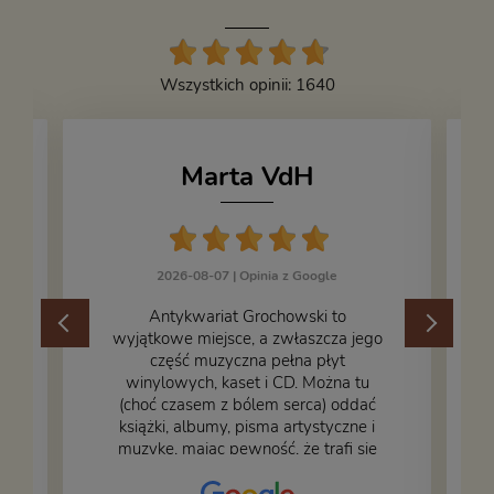
Wszystkich opinii: 1640
Marta VdH
2026-08-07 |
Opinia z Google
​Antykwariat Grochowski to
wyjątkowe miejsce, a zwłaszcza jego
część muzyczna pełna płyt
winylowych, kaset i CD. Można tu
.
(choć czasem z bólem serca) oddać
książki, albumy, pisma artystyczne i
muzykę, mając pewność, że trafi się
na fachową i miłą obsługę. Na zdjęciu
– nasze książki w trakcie