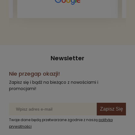
przepakowywania. Część oddaliśmy
za darmo, żeby poszły w świat i dały
radość komuś innemu.
Newsletter
Nie przegap okazji!
Zapisz się i bądź na bieżąco z nowościami i
promocjami!
Zapisz Się
Twoje dane będą przetwarzane zgodnie z naszą
polityką
prywatności