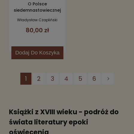
O Polsce
siedemnastowiecznej
Władysław Czapliński
80,00 zł
Dodaj
Do Koszyka
1
2
3
4
5
6
Książki z XVIII wieku - podróż do
świata literatury epoki
oświecenia