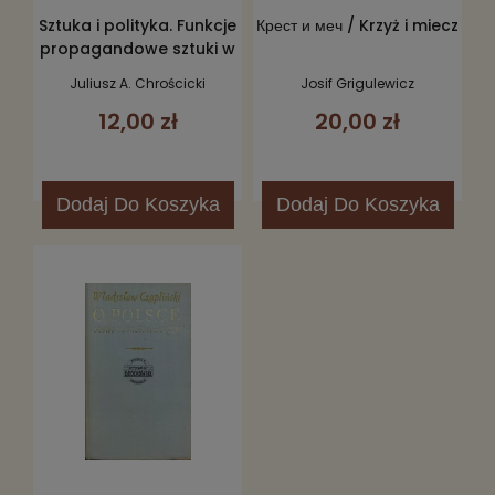
Sztuka i polityka. Funkcje
Крест и меч / Krzyż i miecz
propagandowe sztuki w
epoce Wazów 1587-1668
Juliusz A. Chrościcki
Josif Grigulewicz
12,00 zł
20,00 zł
Dodaj
Do Koszyka
Dodaj
Do Koszyka