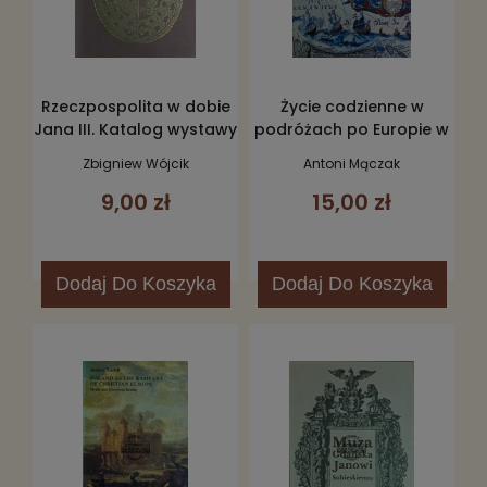
Rzeczpospolita w dobie
Życie codzienne w
Jana III. Katalog wystawy
podróżach po Europie w
Zamku Królewskiego,
XVI i XVII w.
Zbigniew Wójcik
Antoni Mączak
Archiwum Głownego Akt
9,00 zł
15,00 zł
Dawnych i Biblioteki
Narodowej
Dodaj
Do Koszyka
Dodaj
Do Koszyka