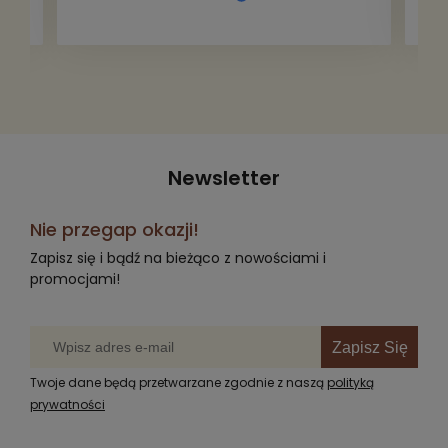
przepakowywania. Część oddaliśmy
za darmo, żeby poszły w świat i dały
radość komuś innemu.
Newsletter
Nie przegap okazji!
Zapisz się i bądź na bieżąco z nowościami i
promocjami!
Zapisz Się
Twoje dane będą przetwarzane zgodnie z naszą
polityką
prywatności