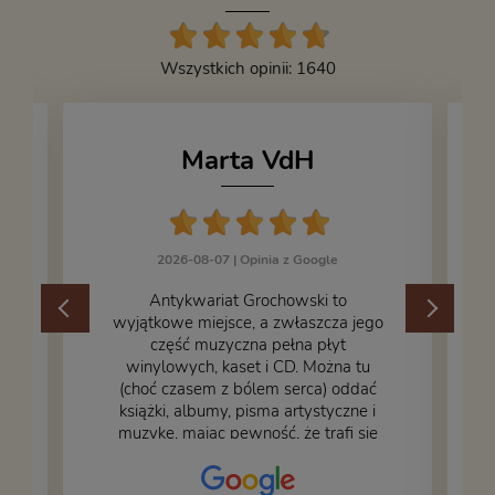
Wszystkich opinii: 1640
Marta VdH
2026-08-07 |
Opinia z Google
​Antykwariat Grochowski to
wyjątkowe miejsce, a zwłaszcza jego
część muzyczna pełna płyt
winylowych, kaset i CD. Można tu
.
(choć czasem z bólem serca) oddać
książki, albumy, pisma artystyczne i
muzykę, mając pewność, że trafi się
na fachową i miłą obsługę. Na zdjęciu
– nasze książki w trakcie