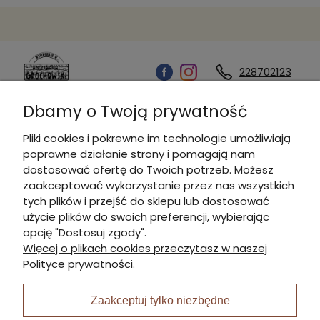
228702123
Dbamy o Twoją prywatność
Kontakt
Pliki cookies i pokrewne im technologie umożliwiają
poprawne działanie strony i pomagają nam
Informacje
dostosować ofertę do Twoich potrzeb. Możesz
zaakceptować wykorzystanie przez nas wszystkich
tych plików i przejść do sklepu lub dostosować
Płatności i dostawa
użycie plików do swoich preferencji, wybierając
opcję "Dostosuj zgody".
Więcej o plikach cookies przeczytasz w naszej
Moje konto
Polityce prywatności.
Zaakceptuj tylko niezbędne
I Nagroda w plabiscycie: