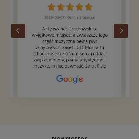
2026-08-07 |
Opinia z Google
​Antykwariat Grochowski to
wyjątkowe miejsce, a zwłaszcza jego
część muzyczna pełna płyt
winylowych, kaset i CD. Można tu
.
(choć czasem z bólem serca) oddać
książki, albumy, pisma artystyczne i
muzykę, mając pewność, że trafi się
na fachową i miłą obsługę. Na zdjęciu
– nasze książki w trakcie
przepakowywania. Część oddaliśmy
za darmo, żeby poszły w świat i dały
radość komuś innemu.
Newsletter