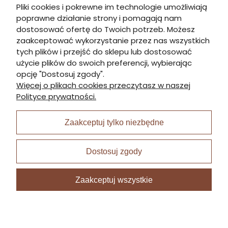
Pliki cookies i pokrewne im technologie umożliwiają
poprawne działanie strony i pomagają nam
Informacje
dostosować ofertę do Twoich potrzeb. Możesz
zaakceptować wykorzystanie przez nas wszystkich
tych plików i przejść do sklepu lub dostosować
Płatności i dostawa
użycie plików do swoich preferencji, wybierając
opcję "Dostosuj zgody".
Więcej o plikach cookies przeczytasz w naszej
Moje konto
Polityce prywatności.
Zaakceptuj tylko niezbędne
I Nagroda w plabiscycie:
Dostosuj zgody
Zaakceptuj wszystkie
Sklep internetowy Shoper Premium
zrealizowany przez
Digispot.pl