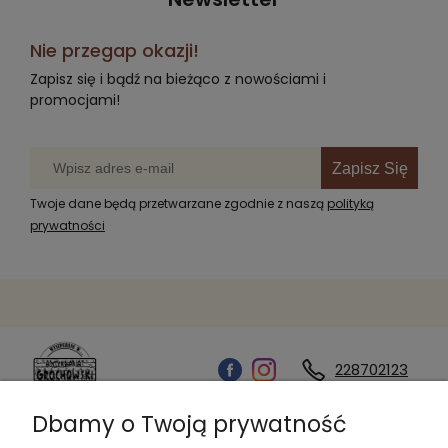
Nie przegap okazji!
Zapisz się i bądź na bieżąco z nowościami i
promocjami!
Zapisz Się
Twoje dane będą przetwarzane zgodnie z naszą
polityką
prywatności
228702123
Dbamy o Twoją prywatność
Kontakt