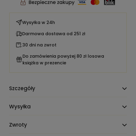
Wysyłka w
24h
Darmowa dostawa od 251 zł
30 dni na zwrot
Do zamówienia powyżej 80 zł losowa
książka w prezencie
Szczegóły
TEST_CLAUDE_PRODMIG_ATTR_DELETE_ME:
1900001
Wysyłka
Liczba stron:
214
Zwroty
Rok wydania:
1983