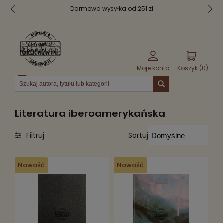
Bezpieczne pakowanie
Moje konto
Koszyk (
0
)
Menu
Literatura iberoamerykańska
Sortuj
Filtruj
Nowość
Nowość