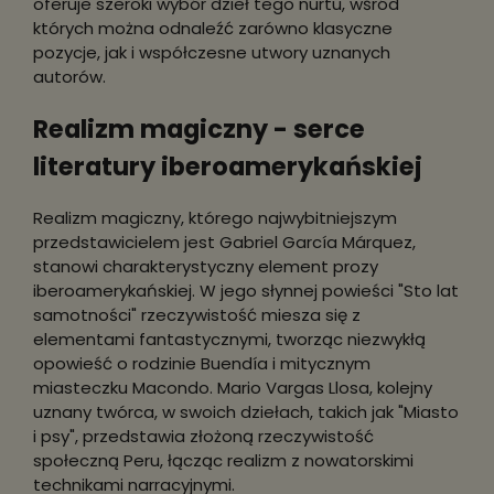
oferuje szeroki wybór dzieł tego nurtu, wśród
których można odnaleźć zarówno klasyczne
pozycje, jak i współczesne utwory uznanych
autorów.
Realizm magiczny - serce
literatury iberoamerykańskiej
Realizm magiczny, którego najwybitniejszym
przedstawicielem jest Gabriel García Márquez,
stanowi charakterystyczny element prozy
iberoamerykańskiej. W jego słynnej powieści "Sto lat
samotności" rzeczywistość miesza się z
elementami fantastycznymi, tworząc niezwykłą
opowieść o rodzinie Buendía i mitycznym
miasteczku Macondo. Mario Vargas Llosa, kolejny
uznany twórca, w swoich dziełach, takich jak "Miasto
i psy", przedstawia złożoną rzeczywistość
społeczną Peru, łącząc realizm z nowatorskimi
technikami narracyjnymi.