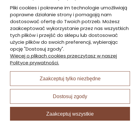
Kontakt
Pliki cookies i pokrewne im technologie umożliwiają
poprawne działanie strony i pomagają nam
Informacje
dostosować ofertę do Twoich potrzeb. Możesz
zaakceptować wykorzystanie przez nas wszystkich
tych plików i przejść do sklepu lub dostosować
Płatności i dostawa
użycie plików do swoich preferencji, wybierając
opcję "Dostosuj zgody".
Więcej o plikach cookies przeczytasz w naszej
Moje konto
Polityce prywatności.
Zaakceptuj tylko niezbędne
I Nagroda w plabiscycie:
Dostosuj zgody
Zaakceptuj wszystkie