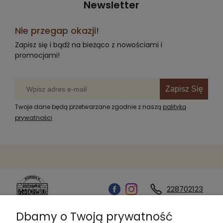
Newsletter
Nie przegap okazji!
Zapisz się i bądź na bieżąco z nowościami i
promocjami!
Zapisz Się
Twoje dane będą przetwarzane zgodnie z naszą
polityką
prywatności
228702123
Dbamy o Twoją prywatność