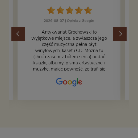
2026-08-07 |
Opinia z Google
​Antykwariat Grochowski to
wyjątkowe miejsce, a zwłaszcza jego
część muzyczna pełna płyt
winylowych, kaset i CD. Można tu
.
(choć czasem z bólem serca) oddać
książki, albumy, pisma artystyczne i
muzykę, mając pewność, że trafi się
na fachową i miłą obsługę. Na zdjęciu
– nasze książki w trakcie
przepakowywania. Część oddaliśmy
za darmo, żeby poszły w świat i dały
radość komuś innemu.