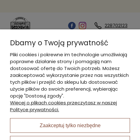
228702123
Dbamy o Twoją prywatność
Kontakt
Pliki cookies i pokrewne im technologie umożliwiają
poprawne działanie strony i pomagają nam
Informacje
dostosować ofertę do Twoich potrzeb. Możesz
zaakceptować wykorzystanie przez nas wszystkich
tych plików i przejść do sklepu lub dostosować
Płatności i dostawa
użycie plików do swoich preferencji, wybierając
opcję "Dostosuj zgody".
Więcej o plikach cookies przeczytasz w naszej
Moje konto
Polityce prywatności.
Zaakceptuj tylko niezbędne
I Nagroda w plabiscycie: