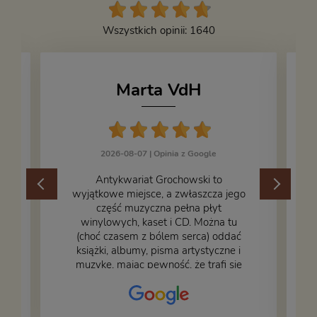
Wszystkich opinii: 1640
Marta VdH
2026-08-07 |
Opinia z Google
​Antykwariat Grochowski to
wyjątkowe miejsce, a zwłaszcza jego
część muzyczna pełna płyt
winylowych, kaset i CD. Można tu
.
(choć czasem z bólem serca) oddać
książki, albumy, pisma artystyczne i
muzykę, mając pewność, że trafi się
na fachową i miłą obsługę. Na zdjęciu
– nasze książki w trakcie
przepakowywania. Część oddaliśmy