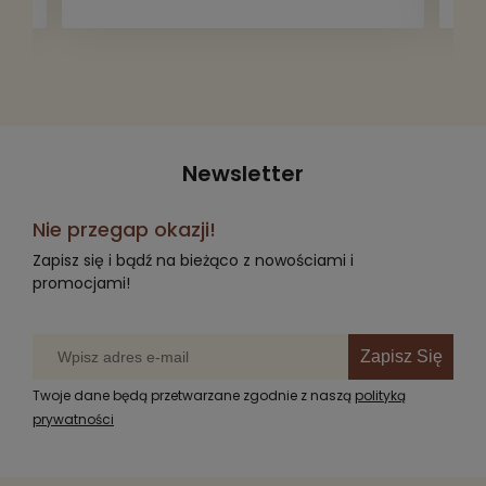
za darmo, żeby poszły w świat i dały
radość komuś innemu.
Newsletter
Nie przegap okazji!
Zapisz się i bądź na bieżąco z nowościami i
promocjami!
Zapisz Się
Twoje dane będą przetwarzane zgodnie z naszą
polityką
prywatności