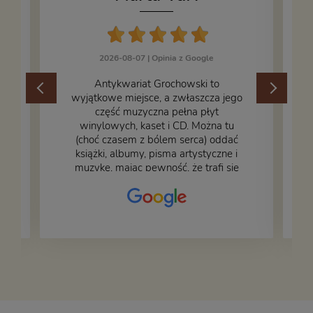
2026-08-07 |
Opinia z Google
​Antykwariat Grochowski to
wyjątkowe miejsce, a zwłaszcza jego
część muzyczna pełna płyt
winylowych, kaset i CD. Można tu
.
(choć czasem z bólem serca) oddać
książki, albumy, pisma artystyczne i
muzykę, mając pewność, że trafi się
na fachową i miłą obsługę. Na zdjęciu
– nasze książki w trakcie
przepakowywania. Część oddaliśmy
za darmo, żeby poszły w świat i dały
radość komuś innemu.