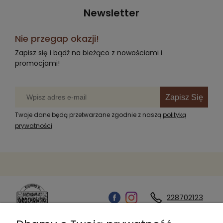
Newsletter
Nie przegap okazji!
Zapisz się i bądź na bieżąco z nowościami i
promocjami!
Zapisz Się
Twoje dane będą przetwarzane zgodnie z naszą
polityką
prywatności
228702123