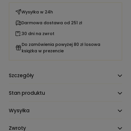
Wysyłka w
24h
Darmowa dostawa od 251 zł
30 dni na zwrot
Do zamówienia powyżej 80 zł losowa
książka w prezencie
Szczegóły
TEST_CLAUDE_PRODMIG_ATTR_DELETE_ME:
1900001
Stan produktu
Liczba stron:
473
Wysyłka
Rok wydania:
2009
Wydawnictwo:
Bellona
Zwroty