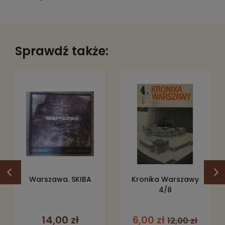
Wysokość:
250
Oprawa:
twarda
Stan książki:
5
Sprawdź także:
Fotografie:
czarno-białe
Kod produktu:
603049
Warszawa. SKIBA
Kronika Warszawy
4/8
14,00 zł
6,00 zł
12,00 zł