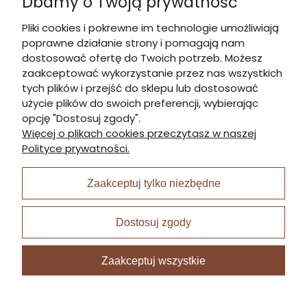
Dbamy o Twoją prywatność
Kontakt
Pliki cookies i pokrewne im technologie umożliwiają
poprawne działanie strony i pomagają nam
Informacje
dostosować ofertę do Twoich potrzeb. Możesz
zaakceptować wykorzystanie przez nas wszystkich
tych plików i przejść do sklepu lub dostosować
Płatności i dostawa
użycie plików do swoich preferencji, wybierając
opcję "Dostosuj zgody".
Więcej o plikach cookies przeczytasz w naszej
Moje konto
Polityce prywatności.
Zaakceptuj tylko niezbędne
I Nagroda w plabiscycie:
Dostosuj zgody
Zaakceptuj wszystkie