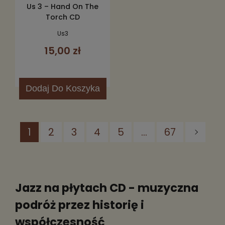
Us 3 – Hand On The
Torch CD
Us3
15,00 zł
Dodaj
Do Koszyka
1
2
3
4
5
...
67
Jazz na płytach CD - muzyczna
podróż przez historię i
współczesność