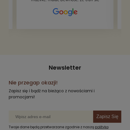
na fachową i miłą obsługę. Na zdjęciu
– nasze książki w trakcie
przepakowywania. Część oddaliśmy
za darmo, żeby poszły w świat i dały
radość komuś innemu.
Newsletter
Nie przegap okazji!
Zapisz się i bądź na bieżąco z nowościami i
promocjami!
Zapisz Się
Twoje dane będą przetwarzane zgodnie z naszą
polityką