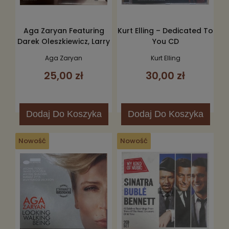
Aga Zaryan Featuring
Kurt Elling – Dedicated To
Darek Oleszkiewicz, Larry
You CD
Koonse, Munyungo
Aga Zaryan
Kurt Elling
Jackson, Nolan Shaheed
25,00 zł
30,00 zł
– Picking Up The Pieces
CD
Dodaj
Do Koszyka
Dodaj
Do Koszyka
Nowość
Nowość