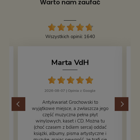
Warto nam zaufać
Wszystkich opinii: 1640
Marta VdH
2026-08-07 |
Opinia z Google
​Antykwariat Grochowski to
wyjątkowe miejsce, a zwłaszcza jego
część muzyczna pełna płyt
winylowych, kaset i CD. Można tu
.
(choć czasem z bólem serca) oddać
książki, albumy, pisma artystyczne i
muzykę, mając pewność, że trafi się