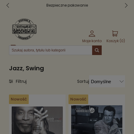
30 dni na zwrot
Moje konto
Koszyk (
0
)
Menu
Jazz, Swing
Sortuj
Filtruj
Nowość
Nowość