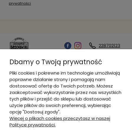
prywatności
228702123
Dbamy o Twoją prywatność
Kontakt
Pliki cookies i pokrewne im technologie umożliwiają
poprawne działanie strony i pomagają nam
Informacje
dostosować ofertę do Twoich potrzeb. Możesz
zaakceptować wykorzystanie przez nas wszystkich
tych plików i przejść do sklepu lub dostosować
Płatności i dostawa
użycie plików do swoich preferencji, wybierając
opcję "Dostosuj zgody".
Więcej o plikach cookies przeczytasz w naszej
Moje konto
Polityce prywatności.