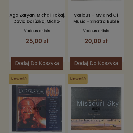
Aga Zaryan, Michał Tokaj,
Various – My Kind Of
David Dorůžka, Michał
Music - Sinatra Bublé
Barański, Łukasz Żyta,
Bennett 2CD
Various artists
Various artists
Munyungo Jackson –
25,00 zł
20,00 zł
Looking Walking Being CD
Dodaj
Do Koszyka
Dodaj
Do Koszyka
Nowość
Nowość