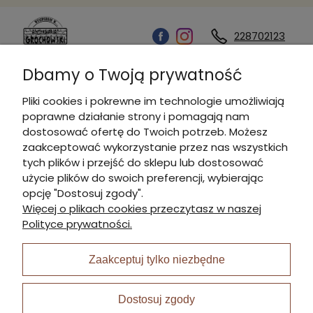
228702123
Dbamy o Twoją prywatność
Kontakt
Pliki cookies i pokrewne im technologie umożliwiają
poprawne działanie strony i pomagają nam
Informacje
dostosować ofertę do Twoich potrzeb. Możesz
zaakceptować wykorzystanie przez nas wszystkich
tych plików i przejść do sklepu lub dostosować
Płatności i dostawa
użycie plików do swoich preferencji, wybierając
opcję "Dostosuj zgody".
Więcej o plikach cookies przeczytasz w naszej
Moje konto
Polityce prywatności.
Zaakceptuj tylko niezbędne
I Nagroda w plabiscycie:
Dostosuj zgody