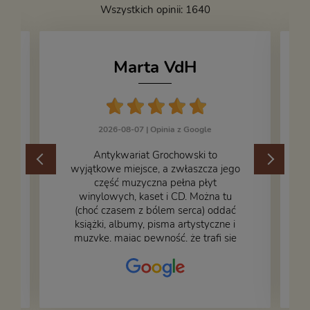
Wszystkich opinii: 1640
Marta VdH
2026-08-07 |
Opinia z Google
​Antykwariat Grochowski to
wyjątkowe miejsce, a zwłaszcza jego
część muzyczna pełna płyt
winylowych, kaset i CD. Można tu
.
(choć czasem z bólem serca) oddać
książki, albumy, pisma artystyczne i
muzykę, mając pewność, że trafi się
na fachową i miłą obsługę. Na zdjęciu
– nasze książki w trakcie
przepakowywania. Część oddaliśmy
za darmo, żeby poszły w świat i dały
radość komuś innemu.