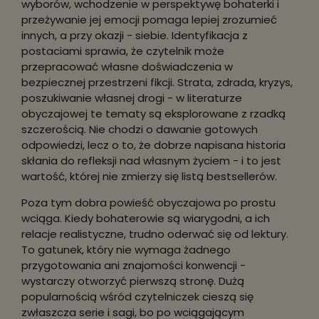
wyborów, wchodzenie w perspektywę bohaterki i
przeżywanie jej emocji pomaga lepiej zrozumieć
innych, a przy okazji - siebie. Identyfikacja z
postaciami sprawia, że czytelnik może
przepracować własne doświadczenia w
bezpiecznej przestrzeni fikcji. Strata, zdrada, kryzys,
poszukiwanie własnej drogi - w literaturze
obyczajowej te tematy są eksplorowane z rzadką
szczerością. Nie chodzi o dawanie gotowych
odpowiedzi, lecz o to, że dobrze napisana historia
skłania do refleksji nad własnym życiem - i to jest
wartość, której nie zmierzy się listą bestsellerów.
Poza tym dobra powieść obyczajowa po prostu
wciąga. Kiedy bohaterowie są wiarygodni, a ich
relacje realistyczne, trudno oderwać się od lektury.
To gatunek, który nie wymaga żadnego
przygotowania ani znajomości konwencji -
wystarczy otworzyć pierwszą stronę. Dużą
popularnością wśród czytelniczek cieszą się
zwłaszcza serie i sagi, bo po wciągającym