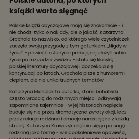
Polskie autorki, po których
książki warto sięgnąć
Polskie książki obyczajowe mają się znakomicie - i
nie chodzi tylko o nakłady, ale o jakość. Katarzyna
Grochola to nazwisko, od którego wiele czytelniczek
zaczęło swoją przygodę z tym gatunkiem. „Nigdy w
życiu!" - powieść o Judycie próbującej ułożyć sobie
życie po rozpadzie związku - stała się klasyką
polskiej literatury obyczajowej i doczekała się
kontynuacji po latach. Grochola pisze z humorem i
ciepłem, ale nie unika trudnych tematów.
Katarzyna Michalak to autorka, której bohaterki
często wracają do rodzinnych miejsc i odkrywają
zapomniane tajemnice - w jej historiach napięcie
buduje się nie przez dramatyczne zwroty akcji, lecz
przez relacje rodzinne i emocje narastające z każdą
stroną. Katarzyna Krawczyk chętnie sięga po sagę
rodzinną jako formę - wielopokoleniowe opowieści,