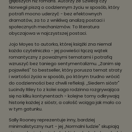
głębszych niż romans. Autorzy ze Szwecji czy
Norwegii piszą o codziennym życiu w sposób, który
potrafi mocno uderzyć - bez efektownych
dramatów, za to z wnikliwą analizą postaci i
społecznych mechanizmów. To literatura
obyczajowa w najczystszej postaci.
Jojo Moyes to autorka, której książki zna niemal
każda czytelniczka - jej powieści łączą wątek
romantyczny z poważnymi tematami i potrafią
wzruszyć bez taniego sentymentalizmu. „Zanim się
pojawiłeś" to bestseller, który porusza temat straty
i wartości życia w sposób, po którym trudno wrócić
do codzienności bez chwili refleksji. „Siedem sióstr"
Lucindy Riley to z kolei saga rodzinna rozgrywająca
się na kilku kontynentach - kolejne tomy odkrywają
historię każdej z sióstr, a całość wciąga jak mało co
w tym gatunku.
Sally Rooney reprezentuje inny, bardziej
minimalistyczny nurt - jej „Normalni ludzie" skupiają