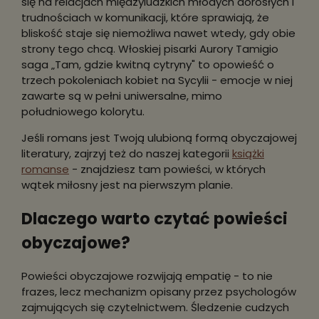
się na relacjach międzyludzkich młodych dorosłych i
trudnościach w komunikacji, które sprawiają, że
bliskość staje się niemożliwa nawet wtedy, gdy obie
strony tego chcą. Włoskiej pisarki Aurory Tamigio
saga „Tam, gdzie kwitną cytryny" to opowieść o
trzech pokoleniach kobiet na Sycylii - emocje w niej
zawarte są w pełni uniwersalne, mimo
południowego kolorytu.
Jeśli romans jest Twoją ulubioną formą obyczajowej
literatury, zajrzyj też do naszej kategorii
książki
romanse
- znajdziesz tam powieści, w których
wątek miłosny jest na pierwszym planie.
Dlaczego warto czytać powieści
obyczajowe?
Powieści obyczajowe rozwijają empatię - to nie
frazes, lecz mechanizm opisany przez psychologów
zajmujących się czytelnictwem. Śledzenie cudzych