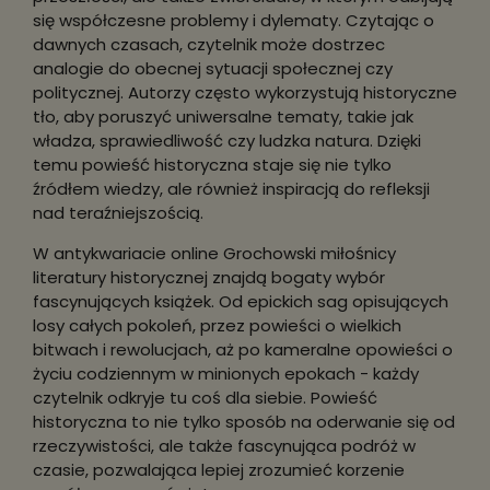
się współczesne problemy i dylematy. Czytając o
dawnych czasach, czytelnik może dostrzec
analogie do obecnej sytuacji społecznej czy
politycznej. Autorzy często wykorzystują historyczne
tło, aby poruszyć uniwersalne tematy, takie jak
władza, sprawiedliwość czy ludzka natura. Dzięki
temu powieść historyczna staje się nie tylko
źródłem wiedzy, ale również inspiracją do refleksji
nad teraźniejszością.
W antykwariacie online Grochowski miłośnicy
literatury historycznej znajdą bogaty wybór
fascynujących książek. Od epickich sag opisujących
losy całych pokoleń, przez powieści o wielkich
bitwach i rewolucjach, aż po kameralne opowieści o
życiu codziennym w minionych epokach - każdy
czytelnik odkryje tu coś dla siebie. Powieść
historyczna to nie tylko sposób na oderwanie się od
rzeczywistości, ale także fascynująca podróż w
czasie, pozwalająca lepiej zrozumieć korzenie