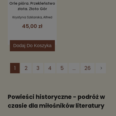
Orle pióra. Przekleństwo
złota. Złoto Gór
Czarnych, T.1-3
Krystyna Szklarska, Alfred
Szklarski
45,00 zł
Dodaj
Do Koszyka
1
2
3
4
5
...
26
Powieści historyczne - podróż w
czasie dla miłośników literatury