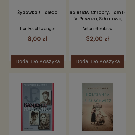
Żydówka z Toledo
Bolesław Chrobry, Tom I-
IV. Puszcza, Szło nowe,
Rozdroża I-II, Złe dni I-II
Lion Feuchtwanger
Antoni Gołubiew
8,00 zł
32,00 zł
Dodaj
Do Koszyka
Dodaj
Do Koszyka