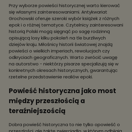
Przy wyborze powieści historycznej warto kierować
się własnymi zainteresowaniami. Antykwariat
Grochowski oferuje szeroki wybór książek z różnych
epok i o różnej tematyce. Czytelnicy zainteresowani
historią Polski mogą sięgnąć po sagę rodzinną
opisującą losy kilku pokoleń na tle burzliwych
dziejów kraju. Miłośnicy historii światowej znajdą
powieści o wielkich imperiach, rewolucjach czy
odkryciach geograficznych. Warto zwrócić uwagę
na autorstwo - niektórzy pisarze specjalizują się w
konkretnych okresach historycznych, gwarantując
rzetelne przedstawienie realiów epoki.
Powieść historyczna jako most
między przeszłością a
teraźniejszością
Dobra powieść historyczna to nie tylko opowieść o
przeszłości, ale także zwierciadło, w którym odbijają