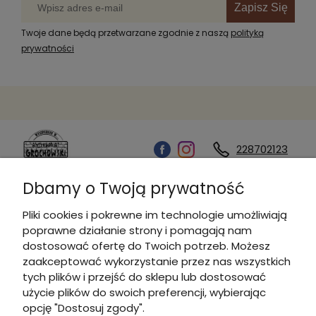
Zapisz Się
Twoje dane będą przetwarzane zgodnie z naszą
polityką
prywatności
228702123
Dbamy o Twoją prywatność
Kontakt
Pliki cookies i pokrewne im technologie umożliwiają
poprawne działanie strony i pomagają nam
Informacje
dostosować ofertę do Twoich potrzeb. Możesz
zaakceptować wykorzystanie przez nas wszystkich
tych plików i przejść do sklepu lub dostosować
Płatności i dostawa
użycie plików do swoich preferencji, wybierając
opcję "Dostosuj zgody".