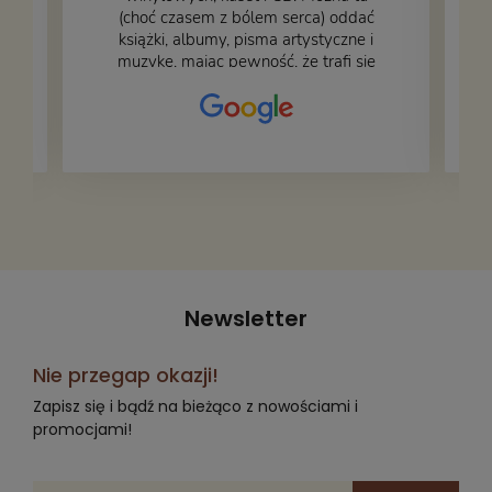
.
(choć czasem z bólem serca) oddać
książki, albumy, pisma artystyczne i
muzykę, mając pewność, że trafi się
na fachową i miłą obsługę. Na zdjęciu
– nasze książki w trakcie
przepakowywania. Część oddaliśmy
za darmo, żeby poszły w świat i dały
radość komuś innemu.
Newsletter
Nie przegap okazji!
Zapisz się i bądź na bieżąco z nowościami i
promocjami!