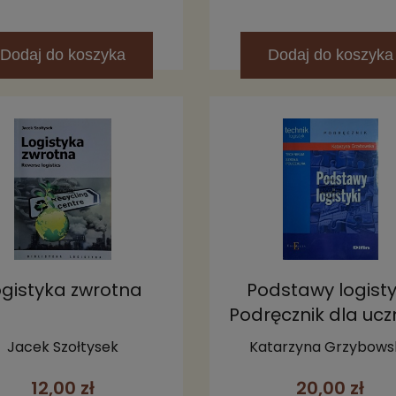
Dodaj
do koszyka
Dodaj
do koszyka
ogistyka zwrotna
Podstawy logisty
Podręcznik dla ucz
technikum i szko
Jacek Szołtysek
Katarzyna Grzybows
policealnej
12,00 zł
20,00 zł