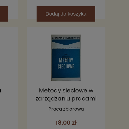
Dodaj
do koszyka
a
Metody sieciowe w
zarządzaniu pracami
badawczymi,
Praca zbiorowa
projektowymi i
18,00 zł
konstrucyjnymi