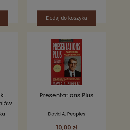
Dodaj
do koszyka
ki.
Presentations Plus
niów
ły
ka
David A. Peoples
10,00 zł