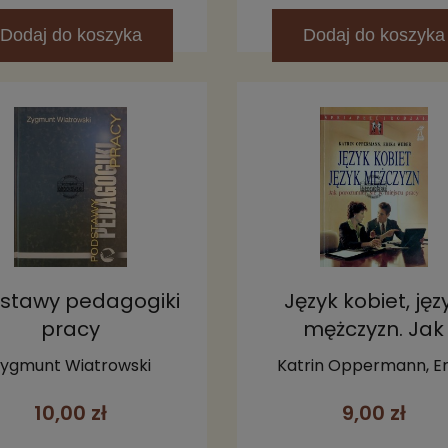
Dodaj
do koszyka
Dodaj
do koszyka
stawy pedagogiki
Język kobiet, jęz
pracy
mężczyzn. Jak
porozumieć się
ygmunt Wiatrowski
Katrin Oppermann, Er
miejscu pracy
Weber
10,00 zł
9,00 zł