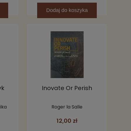
Dodaj
do koszyka
yk
Inovate Or Perish
 w
ika
Roger la Salle
12,00 zł