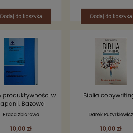
Dodaj
do koszyka
Dodaj
do koszyka
 produktywności w
Biblia copywriti
Japonii. Bazowa
koncepcja
Praca zbiorowa
Darek Puzyrkiewic
uktywności i rozwój
10,00 zł
10,00 zł
hu produktywności