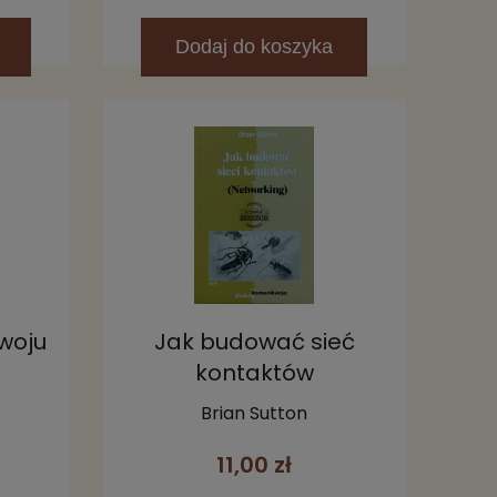
Dodaj
do koszyka
zwoju
Jak budować sieć
kontaktów
(Networking)
e
Brian Sutton
11,00 zł