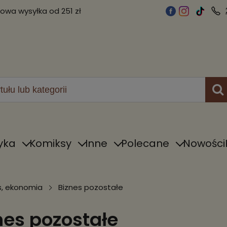
wa wysyłka od 251 zł
yka
Komiksy
Inne
Polecane
Nowości
s, ekonomia
Biznes pozostałe
nes pozostałe