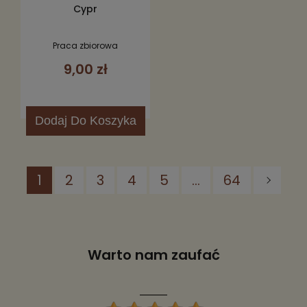
Cypr
Praca zbiorowa
9,00 zł
Dodaj
Do Koszyka
1
2
3
4
5
...
64
Warto nam zaufać