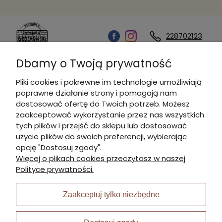
228702123
Dbamy o Twoją prywatność
Kontakt
Pliki cookies i pokrewne im technologie umożliwiają
poprawne działanie strony i pomagają nam
Informacje
dostosować ofertę do Twoich potrzeb. Możesz
zaakceptować wykorzystanie przez nas wszystkich
tych plików i przejść do sklepu lub dostosować
Płatności i dostawa
użycie plików do swoich preferencji, wybierając
opcję "Dostosuj zgody".
Więcej o plikach cookies przeczytasz w naszej
Moje konto
Polityce prywatności.
Zaakceptuj tylko niezbędne
I Nagroda w plabiscycie: