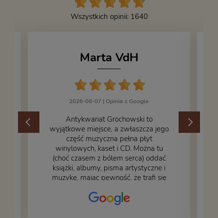
Wszystkich opinii: 1640
Marta VdH
2026-08-07 |
Opinia z Google
​Antykwariat Grochowski to
wyjątkowe miejsce, a zwłaszcza jego
część muzyczna pełna płyt
winylowych, kaset i CD. Można tu
.
(choć czasem z bólem serca) oddać
książki, albumy, pisma artystyczne i
muzykę, mając pewność, że trafi się
na fachową i miłą obsługę. Na zdjęciu
– nasze książki w trakcie
przepakowywania. Część oddaliśmy
za darmo, żeby poszły w świat i dały