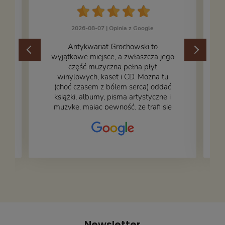
2026-08-07 |
Opinia z Google
​Antykwariat Grochowski to
wyjątkowe miejsce, a zwłaszcza jego
część muzyczna pełna płyt
winylowych, kaset i CD. Można tu
.
(choć czasem z bólem serca) oddać
książki, albumy, pisma artystyczne i
muzykę, mając pewność, że trafi się
na fachową i miłą obsługę. Na zdjęciu
– nasze książki w trakcie
przepakowywania. Część oddaliśmy
za darmo, żeby poszły w świat i dały
radość komuś innemu.
Newsletter