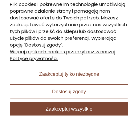
Pliki cookies i pokrewne im technologie umożliwiają
poprawne działanie strony i pomagają nam
Informacje
dostosować ofertę do Twoich potrzeb. Możesz
zaakceptować wykorzystanie przez nas wszystkich
tych plików i przejść do sklepu lub dostosować
Płatności i dostawa
użycie plików do swoich preferencji, wybierając
opcję "Dostosuj zgody".
Więcej o plikach cookies przeczytasz w naszej
Moje konto
Polityce prywatności.
Zaakceptuj tylko niezbędne
I Nagroda w plabiscycie:
Dostosuj zgody
Zaakceptuj wszystkie
Sklep internetowy Shoper Premium
zrealizowany przez
Digispot.pl