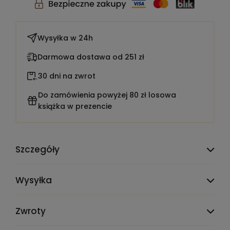
Wysyłka w
24h
Darmowa dostawa od 251 zł
30 dni na zwrot
Do zamówienia powyżej 80 zł losowa
książka w prezencie
Szczegóły
TEST_CLAUDE_PRODMIG_ATTR_DELETE_ME:
1900001
Wysyłka
Liczba stron:
218
Zwroty
Redakcja/opracowanie:
Wnuk Wanda