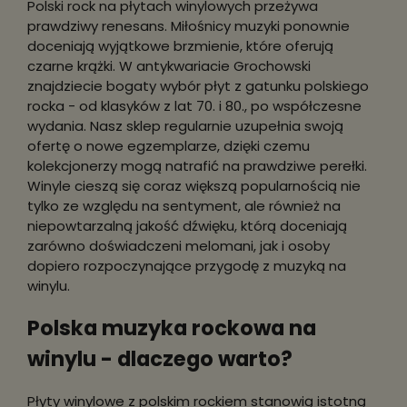
Polski rock na płytach winylowych przeżywa
prawdziwy renesans. Miłośnicy muzyki ponownie
doceniają wyjątkowe brzmienie, które oferują
czarne krążki. W antykwariacie Grochowski
znajdziecie bogaty wybór płyt z gatunku polskiego
rocka - od klasyków z lat 70. i 80., po współczesne
wydania. Nasz sklep regularnie uzupełnia swoją
ofertę o nowe egzemplarze, dzięki czemu
kolekcjonerzy mogą natrafić na prawdziwe perełki.
Winyle cieszą się coraz większą popularnością nie
tylko ze względu na sentyment, ale również na
niepowtarzalną jakość dźwięku, którą doceniają
zarówno doświadczeni melomani, jak i osoby
dopiero rozpoczynające przygodę z muzyką na
winylu.
Polska muzyka rockowa na
winylu - dlaczego warto?
Płyty winylowe z polskim rockiem stanowią istotną