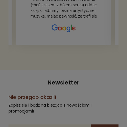
.
(choć czasem z bólem serca) oddać
książki, albumy, pisma artystyczne i
muzykę, mając pewność, że trafi się
na fachową i miłą obsługę. Na zdjęciu
– nasze książki w trakcie
przepakowywania. Część oddaliśmy
za darmo, żeby poszły w świat i dały
radość komuś innemu.
Newsletter
Nie przegap okazji!
Zapisz się i bądź na bieżąco z nowościami i
promocjami!