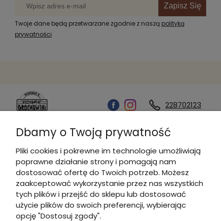
Zapisz Się
Twoje dane będą przetwarzane zgodnie z naszą
polityką
prywatności
228702123
Dbamy o Twoją prywatność
Kontakt
Pliki cookies i pokrewne im technologie umożliwiają
poprawne działanie strony i pomagają nam
Informacje
dostosować ofertę do Twoich potrzeb. Możesz
zaakceptować wykorzystanie przez nas wszystkich
tych plików i przejść do sklepu lub dostosować
Płatności i dostawa
użycie plików do swoich preferencji, wybierając
opcję "Dostosuj zgody".