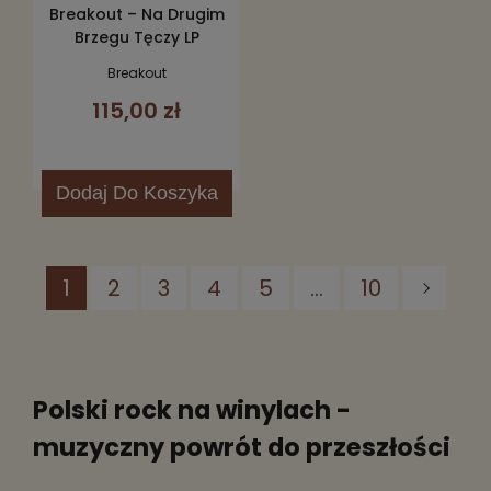
Breakout – Na Drugim
Brzegu Tęczy LP
Breakout
115,00 zł
Dodaj
Do Koszyka
1
2
3
4
5
...
10
Polski rock na winylach -
muzyczny powrót do przeszłości