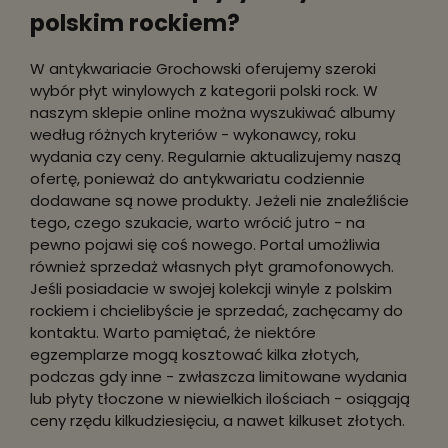
polskim rockiem?
W antykwariacie Grochowski oferujemy szeroki
wybór płyt winylowych z kategorii polski rock. W
naszym sklepie online można wyszukiwać albumy
według różnych kryteriów - wykonawcy, roku
wydania czy ceny. Regularnie aktualizujemy naszą
ofertę, ponieważ do antykwariatu codziennie
dodawane są nowe produkty. Jeżeli nie znaleźliście
tego, czego szukacie, warto wrócić jutro - na
pewno pojawi się coś nowego. Portal umożliwia
również sprzedaż własnych płyt gramofonowych.
Jeśli posiadacie w swojej kolekcji winyle z polskim
rockiem i chcielibyście je sprzedać, zachęcamy do
kontaktu. Warto pamiętać, że niektóre
egzemplarze mogą kosztować kilka złotych,
podczas gdy inne - zwłaszcza limitowane wydania
lub płyty tłoczone w niewielkich ilościach - osiągają
ceny rzędu kilkudziesięciu, a nawet kilkuset złotych.