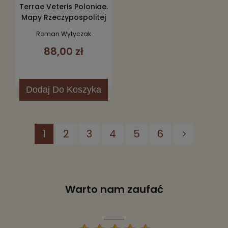
Terrae Veteris Poloniae.
Mapy Rzeczypospolitej
od XVI do VIII wieku
Roman Wytyczak
88,00 zł
Dodaj
Do Koszyka
1
2
3
4
5
6
Warto nam zaufać