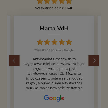
Wszystkich opinii: 1640
Marta VdH
2026-08-07 |
Opinia z Google
​Antykwariat Grochowski to
wyjątkowe miejsce, a zwłaszcza jego
część muzyczna pełna płyt
winylowych, kaset i CD. Można tu
.
(choć czasem z bólem serca) oddać
książki, albumy, pisma artystyczne i
muzykę, mając pewność, że trafi się
na fachową i miłą obsługę. Na zdjęciu
– nasze książki w trakcie
przepakowywania. Część oddaliśmy
za darmo, żeby poszły w świat i dały