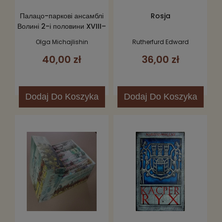
Палацо-паркові ансамблі
Rosja
Волині 2-і половини XVIII–
XIX століт / Zespoły
Olga Michajlishin
Rutherfurd Edward
pałacowo-parkowe
40,00 zł
36,00 zł
Wołynia w drugiej
połowie XVIII–XIX wieku
Dodaj
Do Koszyka
Dodaj
Do Koszyka