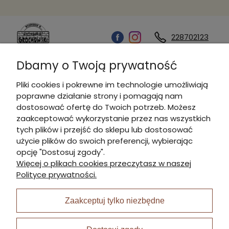
228702123
Dbamy o Twoją prywatność
Kontakt
Pliki cookies i pokrewne im technologie umożliwiają
poprawne działanie strony i pomagają nam
Informacje
dostosować ofertę do Twoich potrzeb. Możesz
zaakceptować wykorzystanie przez nas wszystkich
tych plików i przejść do sklepu lub dostosować
Płatności i dostawa
użycie plików do swoich preferencji, wybierając
opcję "Dostosuj zgody".
Więcej o plikach cookies przeczytasz w naszej
Moje konto
Polityce prywatności.
Zaakceptuj tylko niezbędne
I Nagroda w plabiscycie: