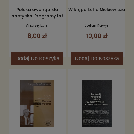
Polska awangarda
W kręgu kultu Mickiewicza
poetycka. Programy lat
1917–1923, tom 1. Instynkt i
Andrzej Lam
Stefan Kawyn
ład
8,00 zł
10,00 zł
Dodaj
Do Koszyka
Dodaj
Do Koszyka