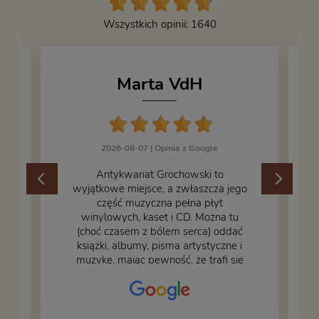
Wszystkich opinii: 1640
Marta VdH
2026-08-07 |
Opinia z Google
​Antykwariat Grochowski to
wyjątkowe miejsce, a zwłaszcza jego
część muzyczna pełna płyt
winylowych, kaset i CD. Można tu
.
(choć czasem z bólem serca) oddać
książki, albumy, pisma artystyczne i
muzykę, mając pewność, że trafi się
na fachową i miłą obsługę. Na zdjęciu
– nasze książki w trakcie
przepakowywania. Część oddaliśmy
za darmo, żeby poszły w świat i dały