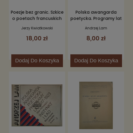
Poezje bez granic. Szkice
Polska awangarda
o poetach francuskich
poetycka. Programy lat
1917-1923, tom 2.
Jerzy Kwiatkowski
Andrzej Lam
Manifesty i protesty,
18,00 zł
8,00 zł
Antologia
Dodaj
Do Koszyka
Dodaj
Do Koszyka