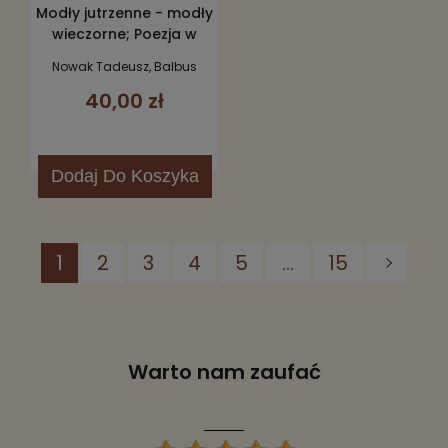
Modły jutrzenne - modły
wieczorne; Poezja w
czasie marnym
Nowak Tadeusz, Balbus
Stanisław
40,00 zł
Dodaj
Do Koszyka
1
2
3
4
5
...
15
Warto nam zaufać