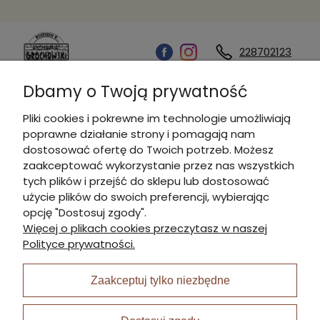
228702123
Dbamy o Twoją prywatność
Kontakt
Pliki cookies i pokrewne im technologie umożliwiają
poprawne działanie strony i pomagają nam
Informacje
dostosować ofertę do Twoich potrzeb. Możesz
zaakceptować wykorzystanie przez nas wszystkich
tych plików i przejść do sklepu lub dostosować
Płatności i dostawa
użycie plików do swoich preferencji, wybierając
opcję "Dostosuj zgody".
Więcej o plikach cookies przeczytasz w naszej
Moje konto
Polityce prywatności.
Zaakceptuj tylko niezbędne
I Nagroda w plabiscycie: