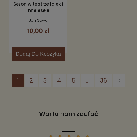
Sezon w teatrze lalek i
inne eseje
Jan Sowa
10,00 zł
Dodaj
Do Koszyka
1
2
3
4
5
...
36
Warto nam zaufać