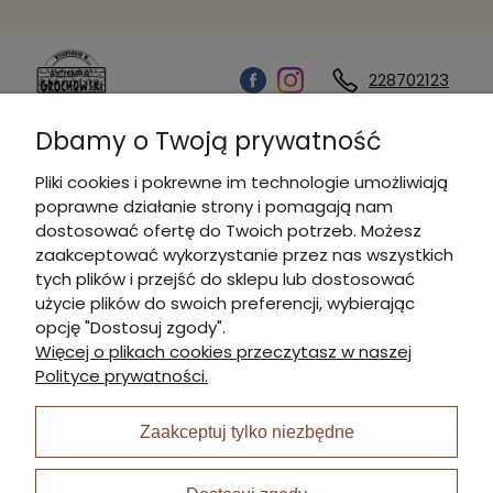
228702123
Dbamy o Twoją prywatność
Kontakt
Pliki cookies i pokrewne im technologie umożliwiają
poprawne działanie strony i pomagają nam
Informacje
dostosować ofertę do Twoich potrzeb. Możesz
zaakceptować wykorzystanie przez nas wszystkich
tych plików i przejść do sklepu lub dostosować
Płatności i dostawa
użycie plików do swoich preferencji, wybierając
opcję "Dostosuj zgody".
Więcej o plikach cookies przeczytasz w naszej
Moje konto
Polityce prywatności.
Zaakceptuj tylko niezbędne
I Nagroda w plabiscycie: