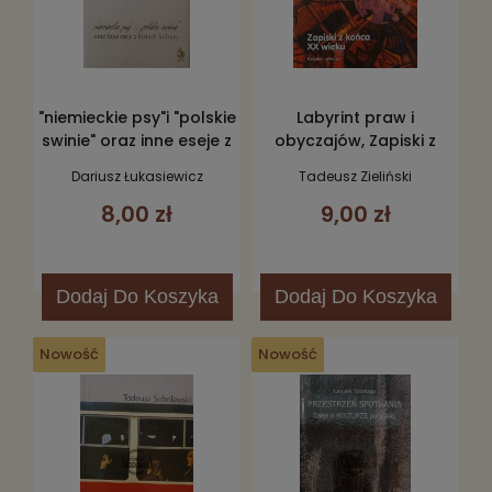
"niemieckie psy"i "polskie
Labyrint praw i
swinie" oraz inne eseje z
obyczajów, Zapiski z
historii kultury
końca XX wieku
Dariusz Łukasiewicz
Tadeusz Zieliński
8,00 zł
9,00 zł
Dodaj
Do Koszyka
Dodaj
Do Koszyka
Nowość
Nowość