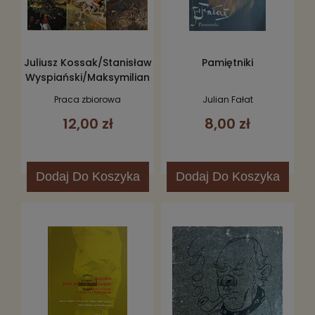
Juliusz Kossak/Stanisław
Pamiętniki
Wyspiański/Maksymilian
Gierymski/Józef
Praca zbiorowa
Julian Fałat
Mehoffer/Witold
12,00 zł
8,00 zł
Wojtkiewicz/ Jan
Stanisławski
Dodaj
Do Koszyka
Dodaj
Do Koszyka