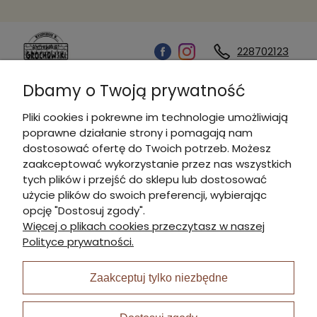
228702123
Dbamy o Twoją prywatność
Kontakt
Pliki cookies i pokrewne im technologie umożliwiają
poprawne działanie strony i pomagają nam
Informacje
dostosować ofertę do Twoich potrzeb. Możesz
zaakceptować wykorzystanie przez nas wszystkich
tych plików i przejść do sklepu lub dostosować
Płatności i dostawa
użycie plików do swoich preferencji, wybierając
opcję "Dostosuj zgody".
Więcej o plikach cookies przeczytasz w naszej
Moje konto
Polityce prywatności.
Zaakceptuj tylko niezbędne
I Nagroda w plabiscycie: