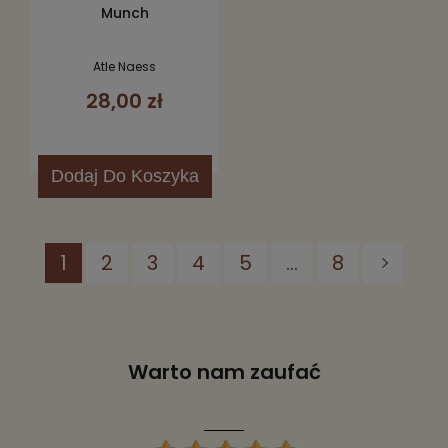
Munch
Atle Naess
28,00 zł
Dodaj
Do Koszyka
1
2
3
4
5
...
8
Warto nam zaufać