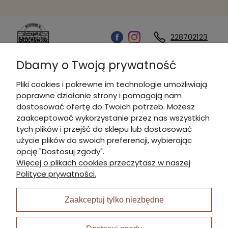
228702123
Dbamy o Twoją prywatność
Kontakt
Pliki cookies i pokrewne im technologie umożliwiają
poprawne działanie strony i pomagają nam
Informacje
dostosować ofertę do Twoich potrzeb. Możesz
zaakceptować wykorzystanie przez nas wszystkich
tych plików i przejść do sklepu lub dostosować
Płatności i dostawa
użycie plików do swoich preferencji, wybierając
opcję "Dostosuj zgody".
Więcej o plikach cookies przeczytasz w naszej
Moje konto
Polityce prywatności.
Zaakceptuj tylko niezbędne
I Nagroda w plabiscycie: