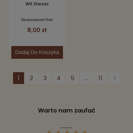
Wit Stwosz
Skubiszewski Piotr
8,00 zł
Dodaj
Do Koszyka
1
2
3
4
5
...
11
Warto nam zaufać