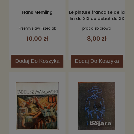
Hans Memling
Le pinture francaise de la
fin du XIX au debut du XX
silecle dans les
Przemysław Trzeciak
praca zbiorowa
collections du musee
10,00 zł
8,00 zł
national des Beaux-Arts
Pouchkine
Dodaj
Do Koszyka
Dodaj
Do Koszyka