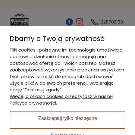
228702123
Dbamy o Twoją prywatność
Kontakt
Pliki cookies i pokrewne im technologie umożliwiają
poprawne działanie strony i pomagają nam
Informacje
dostosować ofertę do Twoich potrzeb. Możesz
zaakceptować wykorzystanie przez nas wszystkich
tych plików i przejść do sklepu lub dostosować
Płatności i dostawa
użycie plików do swoich preferencji, wybierając
opcję "Dostosuj zgody".
Więcej o plikach cookies przeczytasz w naszej
Moje konto
Polityce prywatności.
Zaakceptuj tylko niezbędne
I Nagroda w plabiscycie: