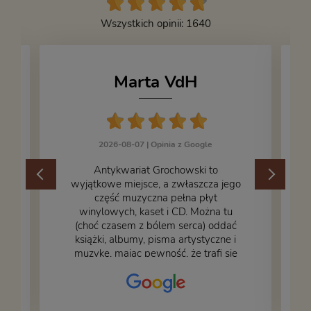
Wszystkich opinii: 1640
Marta VdH
2026-08-07 |
Opinia z Google
​Antykwariat Grochowski to
wyjątkowe miejsce, a zwłaszcza jego
część muzyczna pełna płyt
winylowych, kaset i CD. Można tu
.
(choć czasem z bólem serca) oddać
książki, albumy, pisma artystyczne i
muzykę, mając pewność, że trafi się
na fachową i miłą obsługę. Na zdjęciu
– nasze książki w trakcie
przepakowywania. Część oddaliśmy
za darmo, żeby poszły w świat i dały