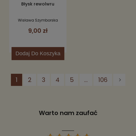
Błysk rewolwru
Wisława Szymborska
9,00 zł
Dodaj
Do Koszyka
1
2
3
4
5
...
106
Warto nam zaufać