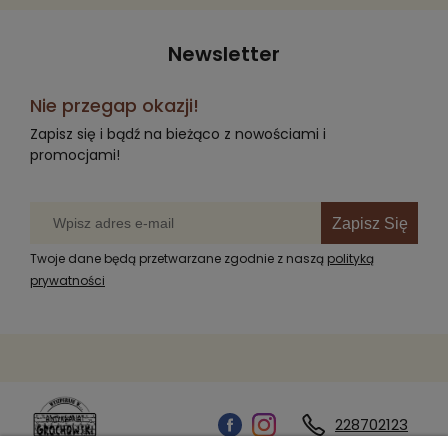
Newsletter
Nie przegap okazji!
Zapisz się i bądź na bieżąco z nowościami i
promocjami!
Zapisz Się
Twoje dane będą przetwarzane zgodnie z naszą
polityką
prywatności
228702123