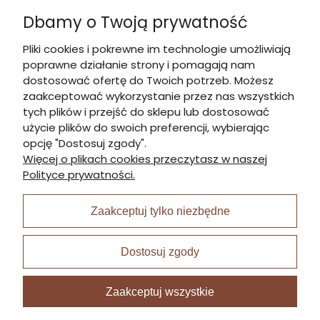
Dbamy o Twoją prywatność
Kontakt
Pliki cookies i pokrewne im technologie umożliwiają
poprawne działanie strony i pomagają nam
Informacje
dostosować ofertę do Twoich potrzeb. Możesz
zaakceptować wykorzystanie przez nas wszystkich
tych plików i przejść do sklepu lub dostosować
Płatności i dostawa
użycie plików do swoich preferencji, wybierając
opcję "Dostosuj zgody".
Więcej o plikach cookies przeczytasz w naszej
Moje konto
Polityce prywatności.
Zaakceptuj tylko niezbędne
I Nagroda w plabiscycie:
Dostosuj zgody
Zaakceptuj wszystkie