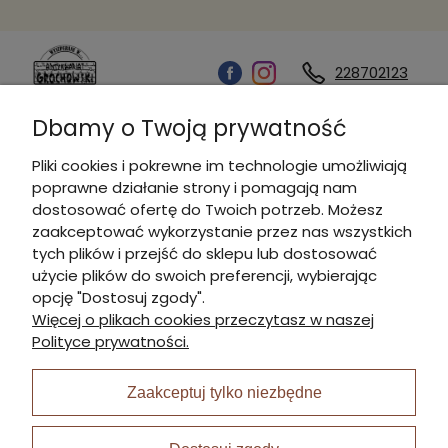
228702123
Dbamy o Twoją prywatność
Kontakt
Pliki cookies i pokrewne im technologie umożliwiają
poprawne działanie strony i pomagają nam
Informacje
dostosować ofertę do Twoich potrzeb. Możesz
zaakceptować wykorzystanie przez nas wszystkich
tych plików i przejść do sklepu lub dostosować
Płatności i dostawa
użycie plików do swoich preferencji, wybierając
opcję "Dostosuj zgody".
Więcej o plikach cookies przeczytasz w naszej
Moje konto
Polityce prywatności.
Zaakceptuj tylko niezbędne
I Nagroda w plabiscycie: