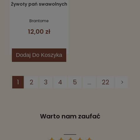
Żywoty pań swawolnych
Brantome
12,00 zł
Dodaj
Do Koszyka
1
2
3
4
5
...
22
Warto nam zaufać