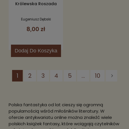
Królewska Roszada
Eugeniusz Dębski
8,00 zł
Dodaj
Do Koszyka
1
2
3
4
5
...
10
Polska fantastyka od lat cieszy się ogromną
popularnością wśród miłośników literatury. W
ofercie antykwariatu online można znaleźć wiele
polskich książek fantasy, które wciągają czytelników