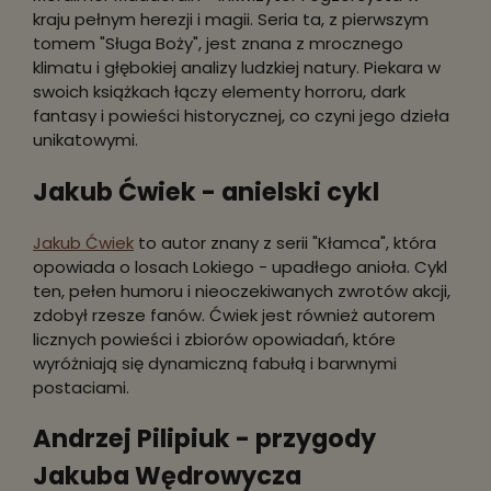
kraju pełnym herezji i magii. Seria ta, z pierwszym
tomem "Sługa Boży", jest znana z mrocznego
klimatu i głębokiej analizy ludzkiej natury. Piekara w
swoich książkach łączy elementy horroru, dark
fantasy i powieści historycznej, co czyni jego dzieła
unikatowymi.
Jakub Ćwiek - anielski cykl
Jakub Ćwiek
to autor znany z serii "Kłamca", która
opowiada o losach Lokiego - upadłego anioła. Cykl
ten, pełen humoru i nieoczekiwanych zwrotów akcji,
zdobył rzesze fanów. Ćwiek jest również autorem
licznych powieści i zbiorów opowiadań, które
wyróżniają się dynamiczną fabułą i barwnymi
postaciami.
Andrzej Pilipiuk - przygody
Jakuba Wędrowycza