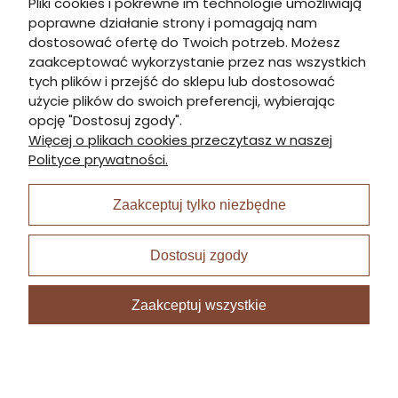
Pliki cookies i pokrewne im technologie umożliwiają
poprawne działanie strony i pomagają nam
Informacje
dostosować ofertę do Twoich potrzeb. Możesz
zaakceptować wykorzystanie przez nas wszystkich
tych plików i przejść do sklepu lub dostosować
Płatności i dostawa
użycie plików do swoich preferencji, wybierając
opcję "Dostosuj zgody".
Więcej o plikach cookies przeczytasz w naszej
Moje konto
Polityce prywatności.
Zaakceptuj tylko niezbędne
I Nagroda w plabiscycie:
Dostosuj zgody
Zaakceptuj wszystkie
Sklep internetowy Shoper Premium
zrealizowany przez
Digispot.pl