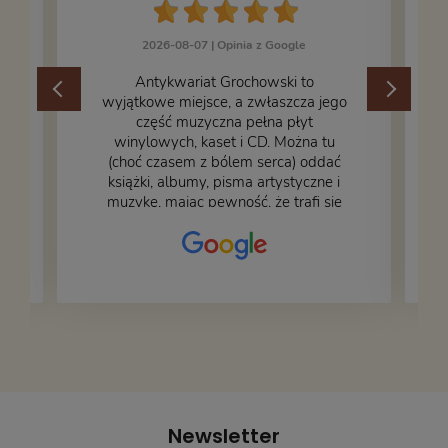
2026-08-07 |
Opinia z Google
​Antykwariat Grochowski to
wyjątkowe miejsce, a zwłaszcza jego
część muzyczna pełna płyt
winylowych, kaset i CD. Można tu
.
(choć czasem z bólem serca) oddać
książki, albumy, pisma artystyczne i
muzykę, mając pewność, że trafi się
na fachową i miłą obsługę. Na zdjęciu
– nasze książki w trakcie
przepakowywania. Część oddaliśmy
za darmo, żeby poszły w świat i dały
radość komuś innemu.
Newsletter