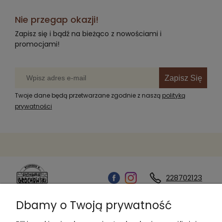
Nie przegap okazji!
Zapisz się i bądź na bieżąco z nowościami i
promocjami!
Zapisz Się
Twoje dane będą przetwarzane zgodnie z naszą
polityką
prywatności
228702123
Dbamy o Twoją prywatność
Kontakt