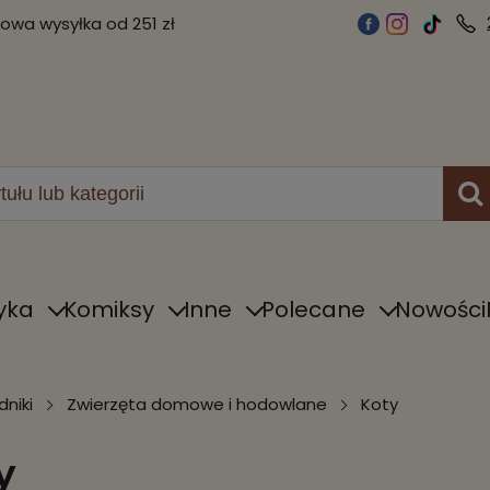
wa wysyłka od 251 zł
yka
Komiksy
Inne
Polecane
Nowości
niki
Zwierzęta domowe i hodowlane
Koty
y