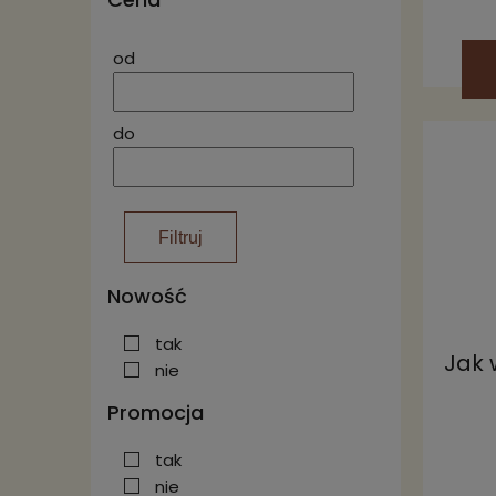
od
do
Filtruj
Nowość
tak
Jak 
nie
Promocja
tak
nie