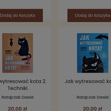
Dodaj
do koszyka
Dodaj
do koszyka
wytresować kota 2.
Jak wytresować k
Techniki
zaawansowane
Ratajczak Dawid
Ratajczak Dawid
20,00 zł
20,00 zł