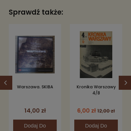
Wydawnictwo:
Veda
Sprawdź także:
Wysokość:
245
Oprawa:
twarda
Stan książki:
4
Fotografie:
czarno-białe i kolorowe
Kod produktu:
430451
Warszawa. SKIBA
Kronika Warszawy
4/8
14,00 zł
6,00 zł
12,00 zł
Dodaj
Do
Dodaj
Do