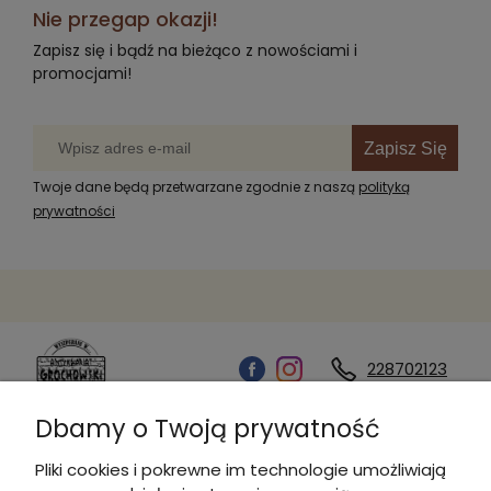
Nie przegap okazji!
Zapisz się i bądź na bieżąco z nowościami i
promocjami!
Zapisz Się
Twoje dane będą przetwarzane zgodnie z naszą
polityką
prywatności
228702123
Dbamy o Twoją prywatność
Kontakt
Pliki cookies i pokrewne im technologie umożliwiają