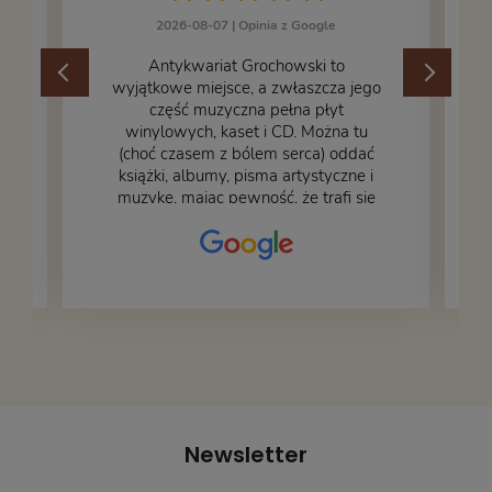
2026-08-07 |
Opinia z Google
​Antykwariat Grochowski to
wyjątkowe miejsce, a zwłaszcza jego
część muzyczna pełna płyt
winylowych, kaset i CD. Można tu
.
(choć czasem z bólem serca) oddać
książki, albumy, pisma artystyczne i
muzykę, mając pewność, że trafi się
na fachową i miłą obsługę. Na zdjęciu
– nasze książki w trakcie
przepakowywania. Część oddaliśmy
za darmo, żeby poszły w świat i dały
radość komuś innemu.
Newsletter