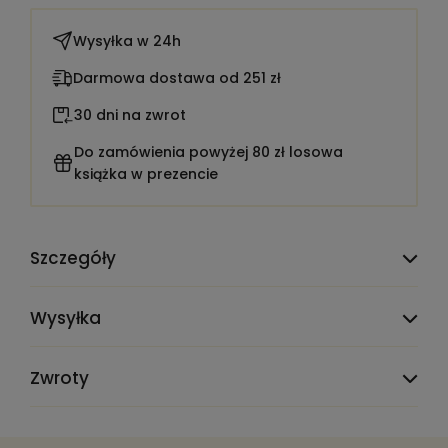
Wysyłka w
24h
Darmowa dostawa od 251 zł
30 dni na zwrot
Do zamówienia powyżej 80 zł losowa
książka w prezencie
Szczegóły
TEST_CLAUDE_PRODMIG_ATTR_DELETE_ME:
1900001
Wysyłka
Liczba stron:
76
Zwroty
Rok wydania:
2009
Wydanie:
I