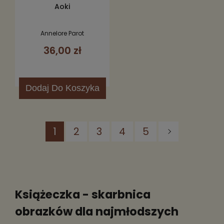
Aoki
Annelore Parot
36,00 zł
Dodaj
Do Koszyka
1
2
3
4
5
Książeczka - skarbnica
obrazków dla najmłodszych