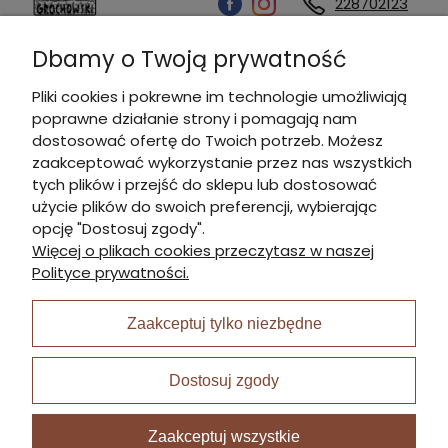
228702123
Dbamy o Twoją prywatność
Kontakt
Pliki cookies i pokrewne im technologie umożliwiają
poprawne działanie strony i pomagają nam
Informacje
dostosować ofertę do Twoich potrzeb. Możesz
zaakceptować wykorzystanie przez nas wszystkich
tych plików i przejść do sklepu lub dostosować
Płatności i dostawa
użycie plików do swoich preferencji, wybierając
opcję "Dostosuj zgody".
Więcej o plikach cookies przeczytasz w naszej
Moje konto
Polityce prywatności.
Zaakceptuj tylko niezbędne
I Nagroda w plabiscycie:
Dostosuj zgody
Zaakceptuj wszystkie