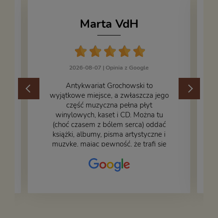
Marta VdH
2026-08-07 |
Opinia z Google
​Antykwariat Grochowski to
wyjątkowe miejsce, a zwłaszcza jego
część muzyczna pełna płyt
winylowych, kaset i CD. Można tu
.
(choć czasem z bólem serca) oddać
książki, albumy, pisma artystyczne i
muzykę, mając pewność, że trafi się
na fachową i miłą obsługę. Na zdjęciu
– nasze książki w trakcie
przepakowywania. Część oddaliśmy
za darmo, żeby poszły w świat i dały
radość komuś innemu.