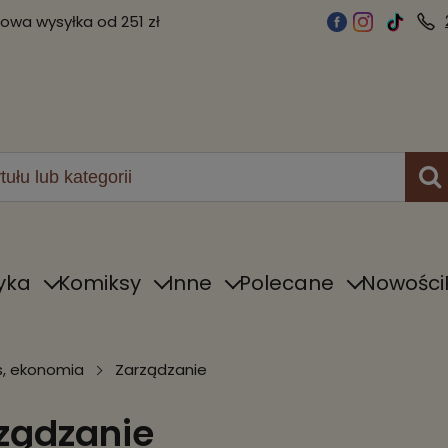
wa wysyłka od 251 zł
yka
Komiksy
Inne
Polecane
Nowości
s, ekonomia
Zarządzanie
ządzanie