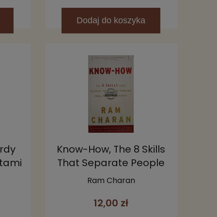
Dodaj
do koszyka
ardy
Know-How, The 8 Skills
ktami
That Separate People
Who Perform from
Ram Charan
Those Who Don't
12,00 zł