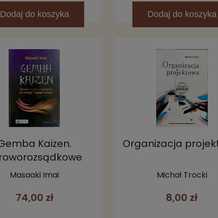
Dodaj
do koszyka
Dodaj
do koszyka
Gemba Kaizen.
Organizacja proje
roworozsądkowe
ejście do ciągłego
Masaaki Imai
Michał Trocki
rozwoju
74,00 zł
8,00 zł