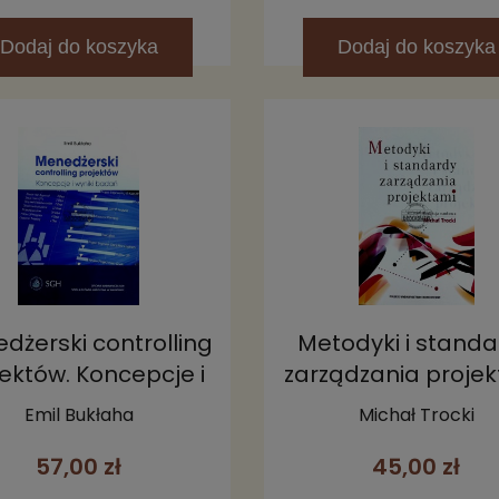
Dodaj
do koszyka
Dodaj
do koszyka
dżerski controlling
Metodyki i stand
ektów. Koncepcje i
zarządzania proje
wyniki badań
Emil Bukłaha
Michał Trocki
57,00 zł
45,00 zł