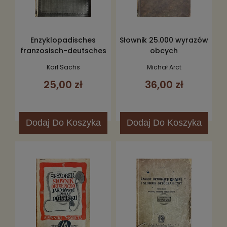
Enzyklopadisches
Słownik 25.000 wyrazów
franzosisch-deutsches
obcych
und deutsch-
Karl Sachs
Michał Arct
franzosisches
25,00 zł
36,00 zł
Worterbuch
Dodaj
Do Koszyka
Dodaj
Do Koszyka