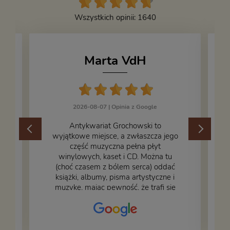
Wszystkich opinii: 1640
Marta VdH
2026-08-07 |
Opinia z Google
​Antykwariat Grochowski to
wyjątkowe miejsce, a zwłaszcza jego
część muzyczna pełna płyt
winylowych, kaset i CD. Można tu
.
(choć czasem z bólem serca) oddać
książki, albumy, pisma artystyczne i
muzykę, mając pewność, że trafi się
na fachową i miłą obsługę. Na zdjęciu
– nasze książki w trakcie
przepakowywania. Część oddaliśmy
za darmo, żeby poszły w świat i dały