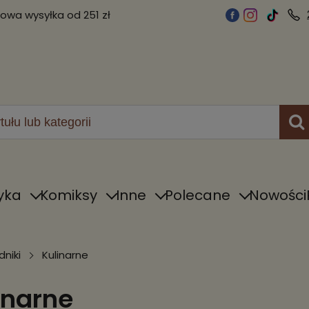
wa wysyłka od 251 zł
yka
Komiksy
Inne
Polecane
Nowości
niki
Kulinarne
inarne