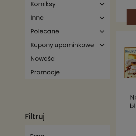
Komiksy
Inne
Polecane
Kupony upominkowe
Nowości
Promocje
N
b
ci
Filtruj
N
Cena