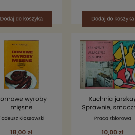
Dodaj
do koszyka
Dodaj
do koszyka
omowe wyroby
Kuchnia jarska
mięsne
Sprawnie, smaczn
zdrowo
Tadeusz Kłossowski
Praca zbiorowa
18,00 zł
10,00 zł