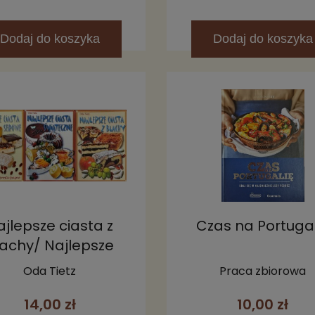
Dodaj
do koszyka
Dodaj
do koszyka
ajlepsze ciasta z
Czas na Portugal
lachy/ Najlepsze
asta świąteczne/
Oda Tietz
Praca zbiorowa
ajlepsze ciasta
14,00 zł
10,00 zł
serowe