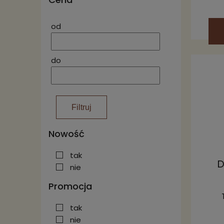
od
do
Filtruj
Nowość
tak
D
nie
Promocja
tak
nie