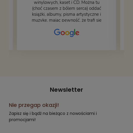
winylowych, kaset i CD. Można tu
.
(choć czasem z bólem serca) oddać
książki, albumy, pisma artystyczne i
muzykę, mając pewność, że trafi się
na fachową i miłą obsługę. Na zdjęciu
– nasze książki w trakcie
przepakowywania. Część oddaliśmy
za darmo, żeby poszły w świat i dały
radość komuś innemu.
Newsletter
Nie przegap okazji!
Zapisz się i bądź na bieżąco z nowościami i
promocjami!