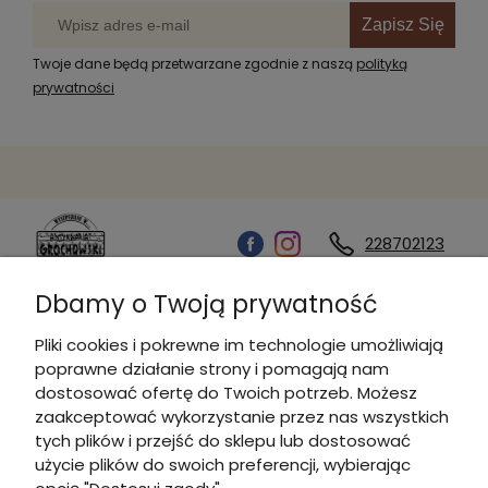
Zapisz Się
Twoje dane będą przetwarzane zgodnie z naszą
polityką
prywatności
228702123
Dbamy o Twoją prywatność
Kontakt
Pliki cookies i pokrewne im technologie umożliwiają
poprawne działanie strony i pomagają nam
Informacje
dostosować ofertę do Twoich potrzeb. Możesz
zaakceptować wykorzystanie przez nas wszystkich
tych plików i przejść do sklepu lub dostosować
Płatności i dostawa
użycie plików do swoich preferencji, wybierając