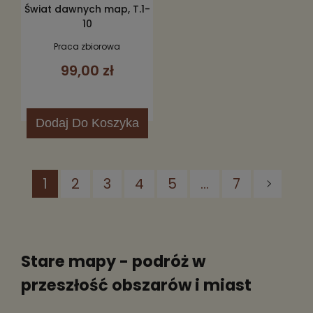
Świat dawnych map, T.1-
10
Praca zbiorowa
99,00 zł
Dodaj
Do Koszyka
1
2
3
4
5
...
7
Stare mapy - podróż w
przeszłość obszarów i miast