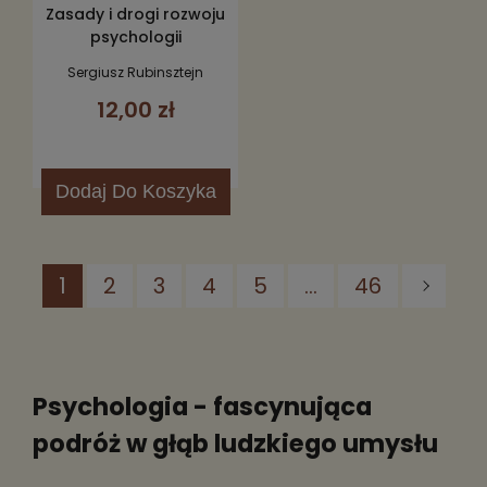
Zasady i drogi rozwoju
psychologii
Sergiusz Rubinsztejn
12,00 zł
Dodaj
Do Koszyka
1
2
3
4
5
...
46
Psychologia - fascynująca
podróż w głąb ludzkiego umysłu