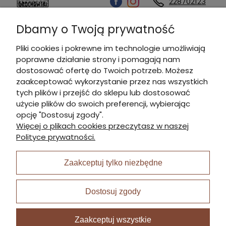
228702123
Dbamy o Twoją prywatność
Kontakt
Pliki cookies i pokrewne im technologie umożliwiają
poprawne działanie strony i pomagają nam
Informacje
dostosować ofertę do Twoich potrzeb. Możesz
zaakceptować wykorzystanie przez nas wszystkich
tych plików i przejść do sklepu lub dostosować
Płatności i dostawa
użycie plików do swoich preferencji, wybierając
opcję "Dostosuj zgody".
Więcej o plikach cookies przeczytasz w naszej
Moje konto
Polityce prywatności.
Zaakceptuj tylko niezbędne
I Nagroda w plabiscycie:
Dostosuj zgody
Zaakceptuj wszystkie