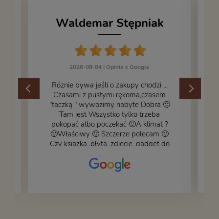
Waldemar Stępniak
2026-08-04 |
Opinia z Google
Róznie bywa jeśli o zakupy chodzi ...
Czasami z pustymi rękoma,czasem
"taczką " wywozimy nabyte Dobra 🙂
,
Tam jest Wszystko tylko trzeba
pokopać albo poczekać 🙂A klimat ?
🙂Właściwy 🙂 Szczerze polecam 🙂
Czy książka ,płyta ,zdjęcie ,gadget do
wystroju wnętrza... Się znajdzie na
bank 🙂