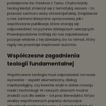
poświęcone św. Pawłowi z Tarsu. Chyba każdy
teolog kiedyś zmierzył się z tematyką Jezusa - to
przecież centrum wiary chrześcijańskiej. Znajdziecie
u nas zarówno klasyczne opracowania, jak i
współczesne publikacje, które starają się
odpowiedzieć na pytania dzisiejszych wierzących.
Prawdopodobnie trafiają do nas najciekawsze
pozycje właśnie z tej dziedziny, bo to temat, który
nigdy nie przestaje inspirować autorów.
Współczesne zagadnienia
teologii fundamentalnej
Współczesna teologia musi odpowiadać na nowe
wyzwania - aspekt ekumeniczny, dialog
międzyreligijny, czy kwestie etyki w dobie rozwoju
nauki i technologii. W naszych zbiorach można
znaleźć coś dla siebie - od prac Benedykta XVI po
analizy współczesnych papieży dotyczące
aktualnych problemów wiary. Czasem trafiają do