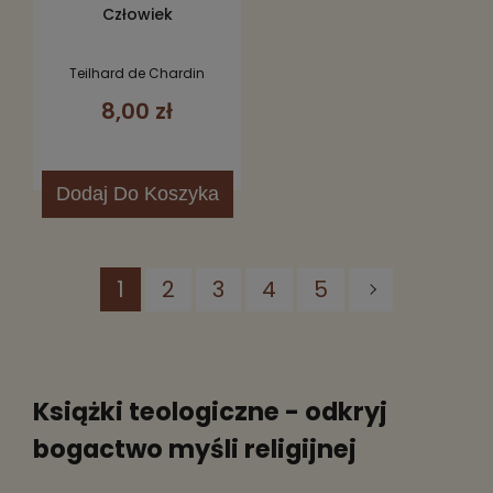
Człowiek
Teilhard de Chardin
8,00 zł
Dodaj
Do Koszyka
1
2
3
4
5
Książki teologiczne - odkryj
bogactwo myśli religijnej