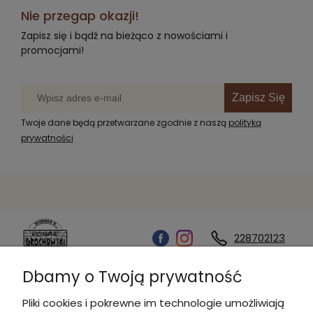
Nie przegap okazji!
Zapisz się i bądź na bieżąco z nowościami i
promocjami!
Zapisz Się
Twoje dane będą przetwarzane zgodnie z naszą
polityką
prywatności
228702123
Dbamy o Twoją prywatność
Kontakt
Pliki cookies i pokrewne im technologie umożliwiają