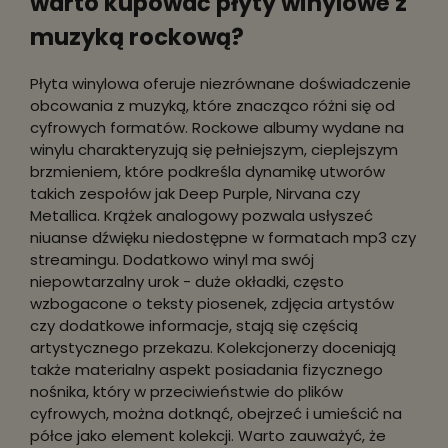
warto kupować płyty winylowe z
muzyką rockową?
Płyta winylowa oferuje niezrównane doświadczenie
obcowania z muzyką, które znacząco różni się od
cyfrowych formatów. Rockowe albumy wydane na
winylu charakteryzują się pełniejszym, cieplejszym
brzmieniem, które podkreśla dynamikę utworów
takich zespołów jak Deep Purple, Nirvana czy
Metallica. Krążek analogowy pozwala usłyszeć
niuanse dźwięku niedostępne w formatach mp3 czy
streamingu. Dodatkowo winyl ma swój
niepowtarzalny urok - duże okładki, często
wzbogacone o teksty piosenek, zdjęcia artystów
czy dodatkowe informacje, stają się częścią
artystycznego przekazu. Kolekcjonerzy doceniają
także materialny aspekt posiadania fizycznego
nośnika, który w przeciwieństwie do plików
cyfrowych, można dotknąć, obejrzeć i umieścić na
półce jako element kolekcji. Warto zauważyć, że