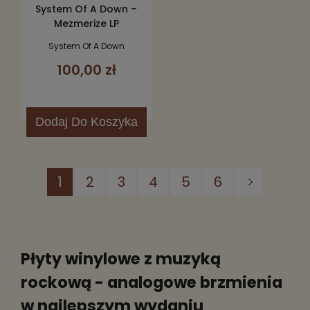
System Of A Down –
Mezmerize LP
System Of A Down
100,00 zł
Dodaj
Do Koszyka
1
2
3
4
5
6
Płyty winylowe z muzyką
rockową - analogowe brzmienia
w najlepszym wydaniu