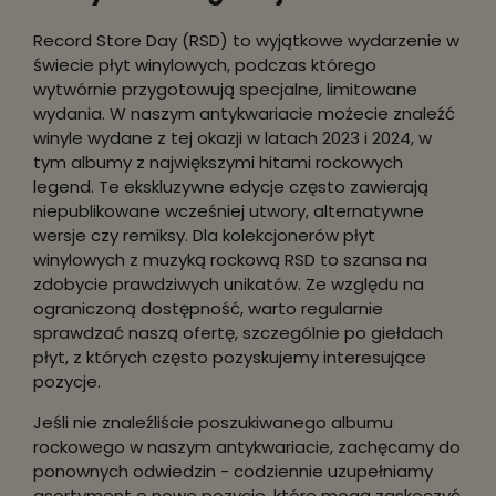
Record Store Day (RSD) to wyjątkowe wydarzenie w
świecie płyt winylowych, podczas którego
wytwórnie przygotowują specjalne, limitowane
wydania. W naszym antykwariacie możecie znaleźć
winyle wydane z tej okazji w latach 2023 i 2024, w
tym albumy z największymi hitami rockowych
legend. Te ekskluzywne edycje często zawierają
niepublikowane wcześniej utwory, alternatywne
wersje czy remiksy. Dla kolekcjonerów płyt
winylowych z muzyką rockową RSD to szansa na
zdobycie prawdziwych unikatów. Ze względu na
ograniczoną dostępność, warto regularnie
sprawdzać naszą ofertę, szczególnie po giełdach
płyt, z których często pozyskujemy interesujące
pozycje.
Jeśli nie znaleźliście poszukiwanego albumu
rockowego w naszym antykwariacie, zachęcamy do
ponownych odwiedzin - codziennie uzupełniamy
asortyment o nowe pozycje, które mogą zaskoczyć