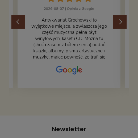
2026-08-07 |
Opinia z Google
​Antykwariat Grochowski to
wyjątkowe miejsce, a zwłaszcza jego
część muzyczna pełna płyt
winylowych, kaset i CD. Można tu
.
(choć czasem z bólem serca) oddać
książki, albumy, pisma artystyczne i
muzykę, mając pewność, że trafi się
na fachową i miłą obsługę. Na zdjęciu
– nasze książki w trakcie
przepakowywania. Część oddaliśmy
za darmo, żeby poszły w świat i dały
radość komuś innemu.
Newsletter