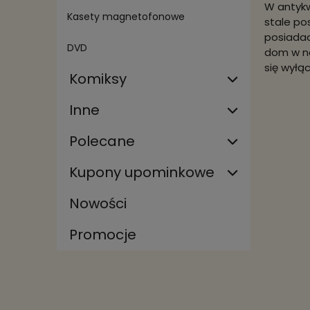
W antykw
Kasety magnetofonowe
stale po
posiadac
DVD
dom w na
się wyłą
Komiksy
Inne
Polecane
Kupony upominkowe
Nowości
Promocje