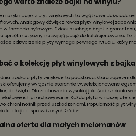
ego warto znaleźć bajki na winylu?
e muzyki i bajek z płyt winylowych to wyjątkowe doświadczen
yfrowych. Analogowy dźwięk z rowka płyty winylowej zapewnia 
e w formacie cyfrowym. Dzieci, słuchając bajek z gramofonu, 
 o sprzęt muzyczny i rozwijają pasję do kolekcjonowania. T
każde odtworzenie płyty wymaga pewnego rytuału, który m
bać o kolekcję płyt winylowych z bajk
nia troska o płyty winylowe to podstawa, która zapewni dłu
ki oferujemy wyłącznie starannie wyselekcjonowane egzem
kości dźwięku. Dla zachowania wysokiej jakości brzmienia w
z właściwe ich przechowywanie. Każda płyta w naszej oferci
o chroni nośnik przed uszkodzeniami. Popularność płyt win
e kolekcji od sprawdzonych źródeł.
alna oferta dla małych melomanów