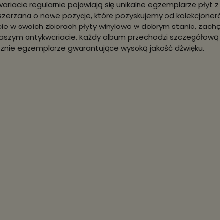
ariacie regularnie pojawiają się unikalne egzemplarze płyt z 
szerzana o nowe pozycje, które pozyskujemy od kolekcjoneró
ie w swoich zbiorach płyty winylowe w dobrym stanie, zac
szym antykwariacie. Każdy album przechodzi szczegółową we
cznie egzemplarze gwarantujące wysoką jakość dźwięku.