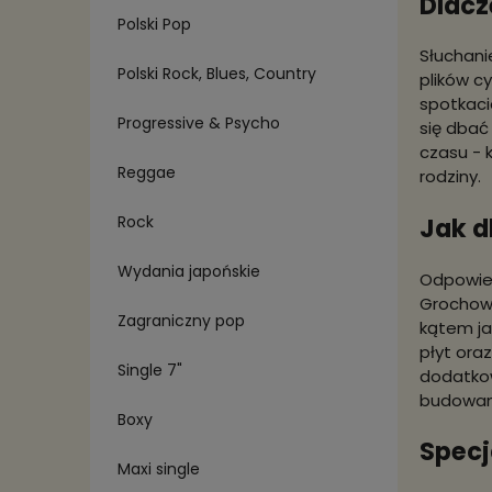
Dlacz
Polski Pop
Słuchani
Polski Rock, Blues, Country
plików c
spotkaci
Progressive & Psycho
się dbać
czasu - 
Reggae
rodziny.
Jak d
Rock
Wydania japońskie
Odpowied
Grochows
Zagraniczny pop
kątem ja
płyt ora
Single 7"
dodatkow
budowani
Boxy
Specj
Maxi single