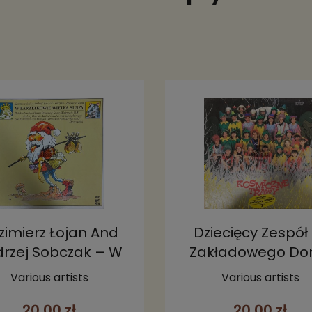
zimierz Łojan And
Dziecięcy Zespół 
rzej Sobczak – W
Zakładowego D
rzełkowie Wielka
Kultury Kopalni W
Various artists
Various artists
Susza LP
Kamiennego Knur
20,00 zł
20,00 zł
Kosmiczne Trawy