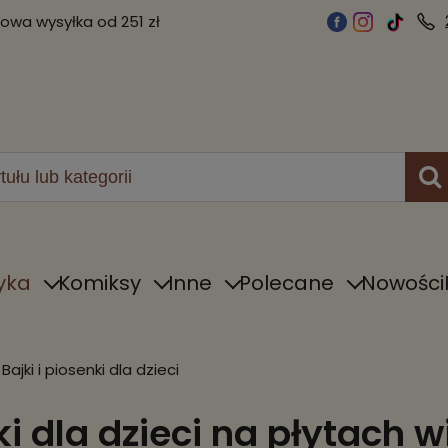
wa wysyłka od 251 zł
yka
Komiksy
Inne
Polecane
Nowości
Bajki i piosenki dla dzieci
ki dla dzieci na płytach 