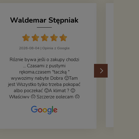
Waldemar Stępniak
J
2026-08-04 |
Opinia z Google
Róznie bywa jeśli o zakupy chodzi
... Czasami z pustymi
202
rękoma,czasem "taczką "
wywozimy nabyte Dobra 🙂Tam
jest Wszystko tylko trzeba pokopać
albo poczekać 🙂A klimat ? 🙂
Właściwy 🙂 Szczerze polecam 🙂
Czy książka ,płyta ,zdjęcie ,gadget
do wystroju wnętrza... Się znajdzie
na bank 🙂