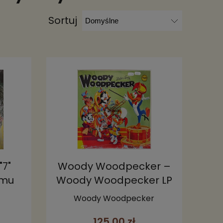
Sortuj
"7"
Woody Woodpecker –
omu
Woody Woodpecker LP
ęgla
Woody Woodpecker
ów –
125,00 zł
 LP