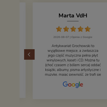
Marta VdH
zka
2026-08-07 |
Opinia z Google
ogle
​Antykwariat Grochowski to
żek jak i
wyjątkowe miejsce, a zwłaszcza
odbiorem
jego część muzyczna pełna płyt
ane
winylowych, kaset i CD. Można tu
at godny
(choć czasem z bólem serca) oddać
książki, albumy, pisma artystyczne i
muzykę, mając pewność, że trafi się
na fachową i miłą obsługę. Na
zdjęciu – nasze książki w trakcie
przepakowywania. Część
oddaliśmy za darmo, żeby poszły
w świat i dały radość komuś
innemu.