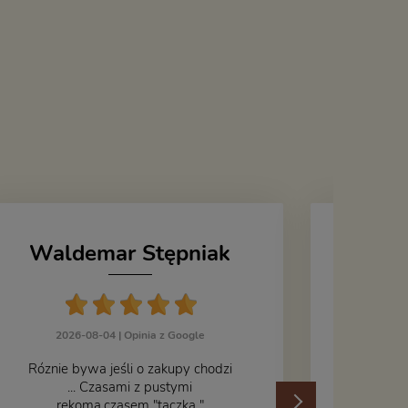
Waldemar Stępniak
J
2026-08-04 |
Opinia z Google
Róznie bywa jeśli o zakupy chodzi
... Czasami z pustymi
202
rękoma,czasem "taczką "