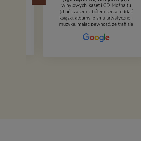
ane
winylowych, kaset i CD. Można tu
at godny
(choć czasem z bólem serca) oddać
książki, albumy, pisma artystyczne i
muzykę, mając pewność, że trafi się
na fachową i miłą obsługę. Na
zdjęciu – nasze książki w trakcie
przepakowywania. Część
oddaliśmy za darmo, żeby poszły
w świat i dały radość komuś
innemu.