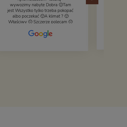
wywozimy nabyte Dobra 🙂Tam
jest Wszystko tylko trzeba pokopać
albo poczekać 🙂A klimat ? 🙂
Właściwy 🙂 Szczerze polecam 🙂
Czy książka ,płyta ,zdjęcie ,gadget
do wystroju wnętrza... Się znajdzie
na bank 🙂