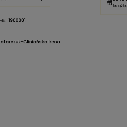
książk
ME:
1900001
 Tatarczuk-Gliniańska Irena