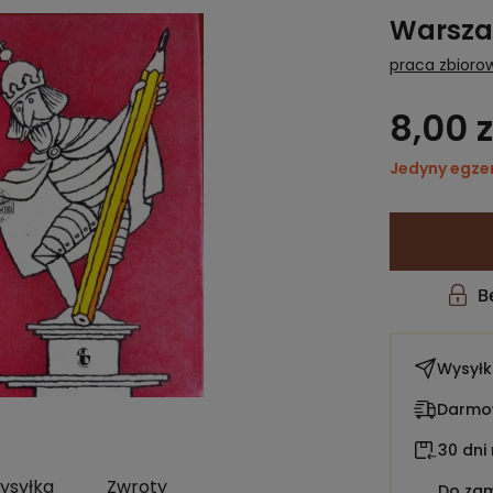
Warsza
praca zbioro
8,00 z
Jedyny egze
Wysył
Darmow
30 dni
ysyłka
Zwroty
Do zam