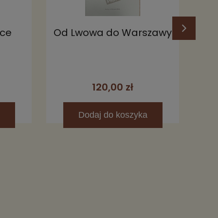
ice
Od Lwowa do Warszawy
Kr
120,00 zł
Dodaj
do koszyka