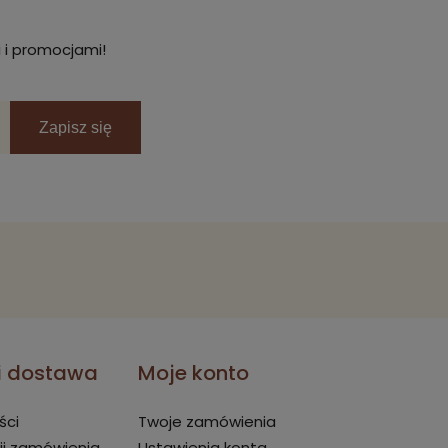
 i promocjami!
Zapisz się
 i dostawa
Moje konto
ści
Twoje zamówienia
ji zamówienia
Ustawienia konta