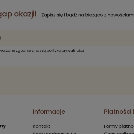
gap okazji!
Zapisz się i bądź na bieżąco z nowościami
twarzane zgodnie z naszą
polityką prywatności
Informacje
Płatności
rny
Kontakt
Formy płatno
Karty podarunkowe
Czas realizac