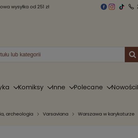
wa wysyłka od 251 zł
yka
Komiksy
Inne
Polecane
Nowości
ia, archeologia
Varsaviana
Warszawa w karykaturze