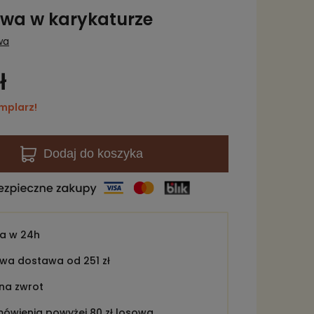
wa w karykaturze
wa
ł
mplarz!
Dodaj
do koszyka
ka w
24h
a dostawa od 251 zł
 na zwrot
ówienia powyżej 80 zł losowa