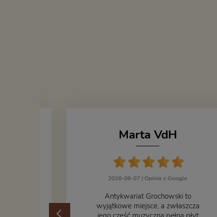
Marta VdH
zka
2026-08-07 |
Opinia z Google
ogle
​Antykwariat Grochowski to
żek jak i
wyjątkowe miejsce, a zwłaszcza
odbiorem
jego część muzyczna pełna płyt