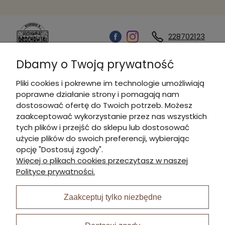
228702123
Dbamy o Twoją prywatność
Kontakt
Pliki cookies i pokrewne im technologie umożliwiają
poprawne działanie strony i pomagają nam
Informacje
dostosować ofertę do Twoich potrzeb. Możesz
zaakceptować wykorzystanie przez nas wszystkich
tych plików i przejść do sklepu lub dostosować
Płatności i dostawa
użycie plików do swoich preferencji, wybierając
opcję "Dostosuj zgody".
Więcej o plikach cookies przeczytasz w naszej
Moje konto
Polityce prywatności.
Zaakceptuj tylko niezbędne
I Nagroda w plabiscycie: