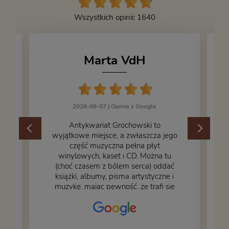
Wszystkich opinii: 1640
Marta VdH
2026-08-07 |
Opinia z Google
​Antykwariat Grochowski to
wyjątkowe miejsce, a zwłaszcza jego
część muzyczna pełna płyt
winylowych, kaset i CD. Można tu
.
(choć czasem z bólem serca) oddać
książki, albumy, pisma artystyczne i
muzykę, mając pewność, że trafi się
na fachową i miłą obsługę. Na zdjęciu
– nasze książki w trakcie
przepakowywania. Część oddaliśmy
za darmo, żeby poszły w świat i dały