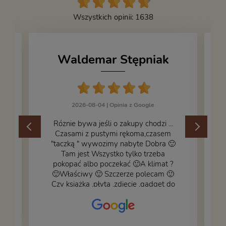
Wszystkich opinii: 1638
Waldemar Stępniak
2026-08-04 |
Opinia z Google
Róznie bywa jeśli o zakupy chodzi ...
Czasami z pustymi rękoma,czasem
"taczką " wywozimy nabyte Dobra 🙂
,
Tam jest Wszystko tylko trzeba
pokopać albo poczekać 🙂A klimat ?
🙂Właściwy 🙂 Szczerze polecam 🙂
Czy książka ,płyta ,zdjęcie ,gadget do
wystroju wnętrza... Się znajdzie na
bank 🙂