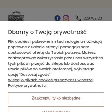
228702123
Dbamy o Twoją prywatność
Kontakt
Pliki cookies i pokrewne im technologie umożliwiają
poprawne działanie strony i pomagają nam
Informacje
dostosować ofertę do Twoich potrzeb. Możesz
zaakceptować wykorzystanie przez nas wszystkich
tych plików i przejść do sklepu lub dostosować
Płatności i dostawa
użycie plików do swoich preferencji, wybierając
opcję "Dostosuj zgody".
Więcej o plikach cookies przeczytasz w naszej
Moje konto
Polityce prywatności.
Zaakceptuj tylko niezbędne
I Nagroda w plabiscycie: