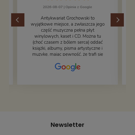
2026-08-07 |
Opinia z Google
​Antykwariat Grochowski to
wyjątkowe miejsce, a zwłaszcza jego
część muzyczna pełna płyt
winylowych, kaset i CD. Można tu
.
(choć czasem z bólem serca) oddać
książki, albumy, pisma artystyczne i
muzykę, mając pewność, że trafi się
na fachową i miłą obsługę. Na zdjęciu
– nasze książki w trakcie
przepakowywania. Część oddaliśmy
za darmo, żeby poszły w świat i dały
radość komuś innemu.
Newsletter