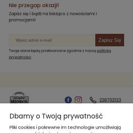
Nie przegap okazji!
Zapisz się i bądź na bieżąco z nowościami i
promocjami!
Zapisz Się
Twoje dane będą przetwarzane zgodnie z naszą
polityką
prywatności
228702123
Dbamy o Twoją prywatność
Kontakt
Pliki cookies i pokrewne im technologie umożliwiają