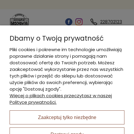
228702123
Dbamy o Twoją prywatność
Kontakt
Pliki cookies i pokrewne im technologie umożliwiają
poprawne działanie strony i pomagają nam
Informacje
dostosować ofertę do Twoich potrzeb. Możesz
zaakceptować wykorzystanie przez nas wszystkich
tych plików i przejść do sklepu lub dostosować
Płatności i dostawa
użycie plików do swoich preferencji, wybierając
opcję "Dostosuj zgody".
Więcej o plikach cookies przeczytasz w naszej
Moje konto
Polityce prywatności.
Zaakceptuj tylko niezbędne
I Nagroda w plabiscycie: