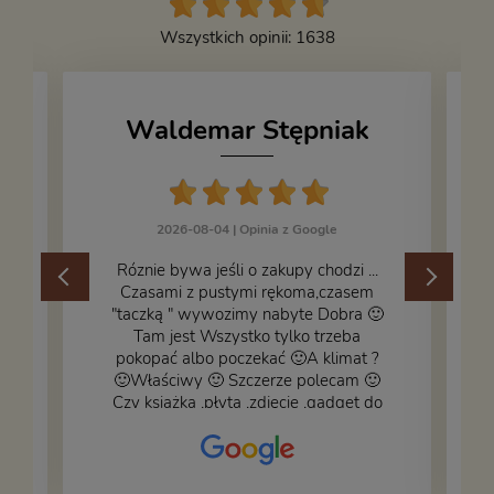
Wszystkich opinii: 1638
Waldemar Stępniak
2026-08-04 |
Opinia z Google
Róznie bywa jeśli o zakupy chodzi ...
Czasami z pustymi rękoma,czasem
"taczką " wywozimy nabyte Dobra 🙂
,
Tam jest Wszystko tylko trzeba
pokopać albo poczekać 🙂A klimat ?
🙂Właściwy 🙂 Szczerze polecam 🙂
Czy książka ,płyta ,zdjęcie ,gadget do
wystroju wnętrza... Się znajdzie na
bank 🙂