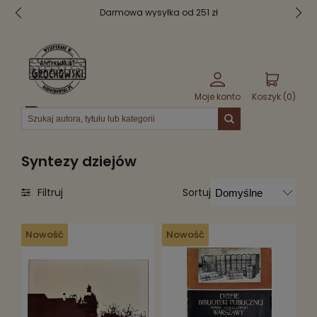
Darmowa wysyłka od 251 zł
Moje konto
Koszyk (
0
)
Menu
Syntezy dziejów
Sortuj
Filtruj
Nowość
Nowość