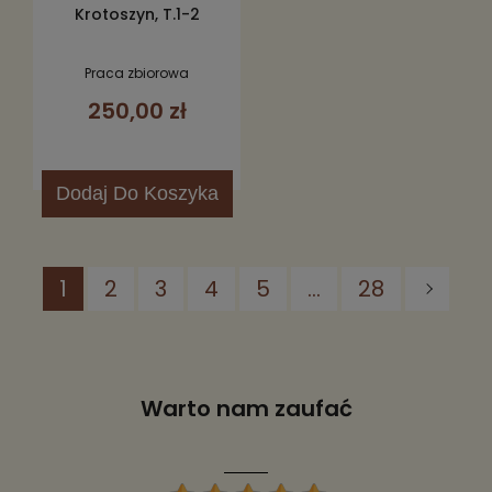
Krotoszyn, T.1-2
Praca zbiorowa
250,00 zł
Dodaj
Do Koszyka
1
2
3
4
5
...
28
Warto nam zaufać