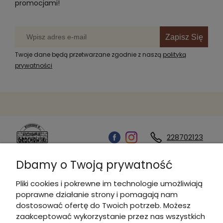
promocjami!
Zapisz Się
Twoje dane będą przetwarzane zgodnie z naszą
polityką
prywatności
228702123
Dbamy o Twoją prywatność
Kontakt
Pliki cookies i pokrewne im technologie umożliwiają
poprawne działanie strony i pomagają nam
Informacje
dostosować ofertę do Twoich potrzeb. Możesz
zaakceptować wykorzystanie przez nas wszystkich