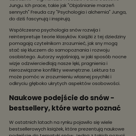
Jungu. Ich prace, takie jak "Objaśnianie marzeń
sennych" Freuda czy "Psychologia i alchemia" Junga,
do dziś fascynują i inspirują.
Współczesna psychologia snów rozwija i
reinterpretuje teorie klasyków. Książki z tej dziedziny
pomagają czytelnikom zrozumieć, jak sny mogą
stać się kluczem do samopoznania i rozwoju
osobistego. Autorzy wyjaśniają, w jaki sposób nocne
wizje odzwierciedlają nasze lęki, pragnienia i
nierozwiązane konflikty wewnętrzne. Lektura ta
może pomóc w zrozumieniu własnej psychiki i
odkryciu głęboko ukrytych aspektów osobowości.
Naukowe podejście do snów -
bestsellery, które warto poznać
W ostatnich latach na rynku pojawiło się wiele
bestsellerowych książek, które prezentują naukowe
podejście do tematyki snów. Jedną z takich pozycji