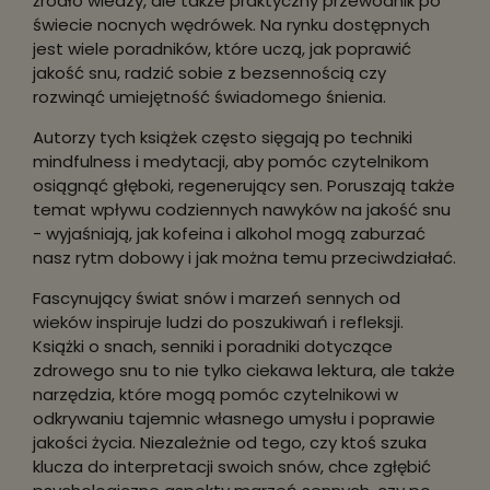
źródło wiedzy, ale także praktyczny przewodnik po
świecie nocnych wędrówek. Na rynku dostępnych
jest wiele poradników, które uczą, jak poprawić
jakość snu, radzić sobie z bezsennością czy
rozwinąć umiejętność świadomego śnienia.
Autorzy tych książek często sięgają po techniki
mindfulness i medytacji, aby pomóc czytelnikom
osiągnąć głęboki, regenerujący sen. Poruszają także
temat wpływu codziennych nawyków na jakość snu
- wyjaśniają, jak kofeina i alkohol mogą zaburzać
nasz rytm dobowy i jak można temu przeciwdziałać.
Fascynujący świat snów i marzeń sennych od
wieków inspiruje ludzi do poszukiwań i refleksji.
Książki o snach, senniki i poradniki dotyczące
zdrowego snu to nie tylko ciekawa lektura, ale także
narzędzia, które mogą pomóc czytelnikowi w
odkrywaniu tajemnic własnego umysłu i poprawie
jakości życia. Niezależnie od tego, czy ktoś szuka
klucza do interpretacji swoich snów, chce zgłębić