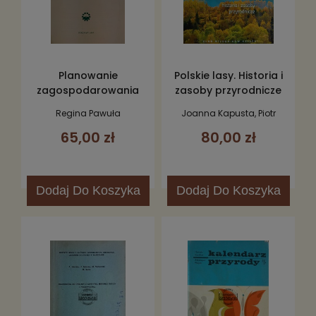
Planowanie
Polskie lasy. Historia i
zagospodarowania
zasoby przyrodnicze
przestrzennego
Regina Pawuła
Joanna Kapusta, Piotr
Wielkopolskiego Parku
Kapusta, Bartosz Szpojda
65,00 zł
80,00 zł
Narodowego
Dodaj
Do Koszyka
Dodaj
Do Koszyka