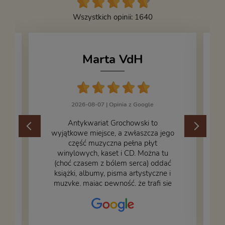
Wszystkich opinii: 1640
Marta VdH
2026-08-07 |
Opinia z Google
​Antykwariat Grochowski to
wyjątkowe miejsce, a zwłaszcza jego
część muzyczna pełna płyt
winylowych, kaset i CD. Można tu
.
(choć czasem z bólem serca) oddać
książki, albumy, pisma artystyczne i
muzykę, mając pewność, że trafi się
na fachową i miłą obsługę. Na zdjęciu
– nasze książki w trakcie
przepakowywania. Część oddaliśmy
za darmo, żeby poszły w świat i dały