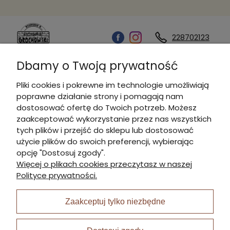
228702123
Dbamy o Twoją prywatność
Kontakt
Pliki cookies i pokrewne im technologie umożliwiają
poprawne działanie strony i pomagają nam
Informacje
dostosować ofertę do Twoich potrzeb. Możesz
zaakceptować wykorzystanie przez nas wszystkich
tych plików i przejść do sklepu lub dostosować
Płatności i dostawa
użycie plików do swoich preferencji, wybierając
opcję "Dostosuj zgody".
Więcej o plikach cookies przeczytasz w naszej
Moje konto
Polityce prywatności.
Zaakceptuj tylko niezbędne
I Nagroda w plabiscycie: