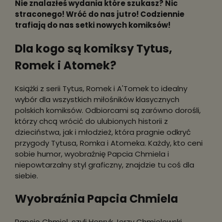
Nie znalazłeś wydania które szukasz? Nic
straconego! Wróć do nas jutro! Codziennie
trafiają do nas setki nowych komiksów!
Dla kogo są komiksy Tytus,
Romek i Atomek?
Książki z serii Tytus, Romek i A'Tomek to idealny
wybór dla wszystkich miłośników klasycznych
polskich komiksów. Odbiorcami są zarówno dorośli,
którzy chcą wrócić do ulubionych historii z
dzieciństwa, jak i młodzież, która pragnie odkryć
przygody Tytusa, Romka i Atomeka. Każdy, kto ceni
sobie humor, wyobraźnię Papcia Chmiela i
niepowtarzalny styl graficzny, znajdzie tu coś dla
siebie.
Wyobraźnia Papcia Chmiela
Papcio Chmiel, czyli Henryk Jerzy Chmielewski,