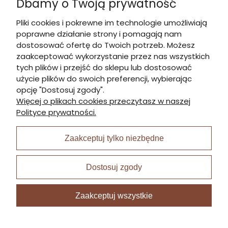
Dbamy o Twoją prywatność
Kontakt
Pliki cookies i pokrewne im technologie umożliwiają
poprawne działanie strony i pomagają nam
Informacje
dostosować ofertę do Twoich potrzeb. Możesz
zaakceptować wykorzystanie przez nas wszystkich
tych plików i przejść do sklepu lub dostosować
Płatności i dostawa
użycie plików do swoich preferencji, wybierając
opcję "Dostosuj zgody".
Więcej o plikach cookies przeczytasz w naszej
Moje konto
Polityce prywatności.
Zaakceptuj tylko niezbędne
I Nagroda w plabiscycie:
Dostosuj zgody
Zaakceptuj wszystkie