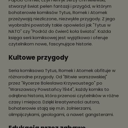
stworzył świat pełen fantazji i przygód, w którym
bohaterowie komiksów Tytus, Romek i Atomek
przeżywają niezliczone, niezwykłe przygody. Z jego
wyobraźni powstały takie opowieści jak "Tytus w
NATO" czy "Podróż do ćwierć koła świata". Każda
księga serii komiksowej jest wyjątkowa i oferuje
czytelnikom nowe, fascynujące historie.
Kultowe przygody
Seria komiksowa Tytus, Romek i Atomek obfituje w
różnorodne przygody. Od "Bitwie warszawskiej"
przez "Rycerze Bolesława Krzywoustego" po
"Warszawscy Powstańcy 1944", każdy komiks to
odrębna historia, która przenosi czytelników w różne
czasy i miejsca. Dzięki kreatywności autora,
bohaterowie stają się m.in. żołnierzami,
olimpijczykami, geologami, a nawet gangsterami.
Edukacja przez zabawę