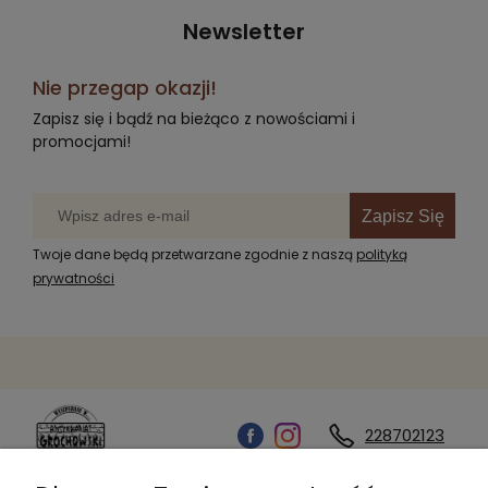
Newsletter
Nie przegap okazji!
Zapisz się i bądź na bieżąco z nowościami i
promocjami!
Zapisz Się
Twoje dane będą przetwarzane zgodnie z naszą
polityką
prywatności
228702123