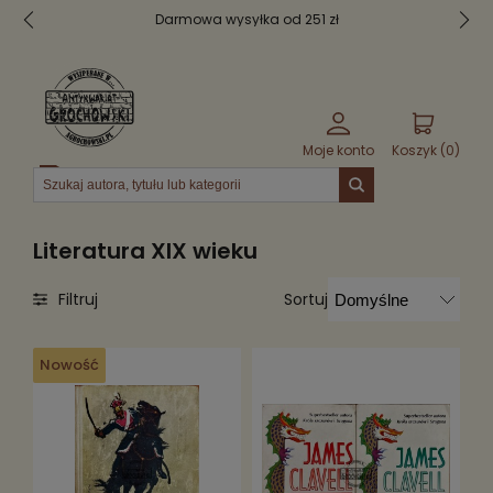
wa wysyłka od 251 zł
Bezpieczne
Moje konto
Koszyk (
0
)
Menu
Literatura XIX wieku
Sortuj
Filtruj
Nowość