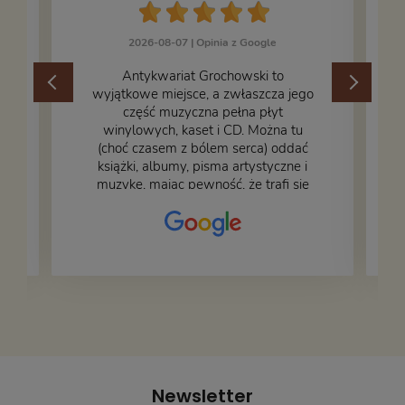
2026-08-07 |
Opinia z Google
​Antykwariat Grochowski to
wyjątkowe miejsce, a zwłaszcza jego
część muzyczna pełna płyt
winylowych, kaset i CD. Można tu
.
(choć czasem z bólem serca) oddać
książki, albumy, pisma artystyczne i
muzykę, mając pewność, że trafi się
na fachową i miłą obsługę. Na zdjęciu
– nasze książki w trakcie
przepakowywania. Część oddaliśmy
za darmo, żeby poszły w świat i dały
radość komuś innemu.
Newsletter