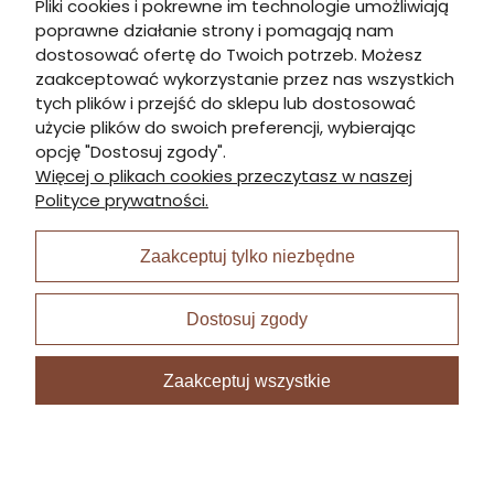
Pliki cookies i pokrewne im technologie umożliwiają
poprawne działanie strony i pomagają nam
Informacje
dostosować ofertę do Twoich potrzeb. Możesz
zaakceptować wykorzystanie przez nas wszystkich
tych plików i przejść do sklepu lub dostosować
Płatności i dostawa
użycie plików do swoich preferencji, wybierając
opcję "Dostosuj zgody".
Więcej o plikach cookies przeczytasz w naszej
Moje konto
Polityce prywatności.
Zaakceptuj tylko niezbędne
I Nagroda w plabiscycie:
Dostosuj zgody
Zaakceptuj wszystkie
Sklep internetowy Shoper Premium
zrealizowany przez
Digispot.pl