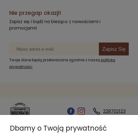
Nie przegap okazji!
Zapisz się i bądź na bieżąco z nowościami i
promocjami!
Zapisz Się
Twoje dane będą przetwarzane zgodnie z naszą
polityką
prywatności
228702123
Dbamy o Twoją prywatność
Kontakt