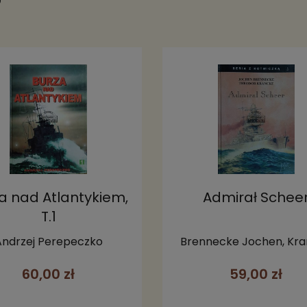
a nad Atlantykiem,
Admirał Schee
T.1
Andrzej Perepeczko
Brennecke Jochen, Kr
Theodor
60,00 zł
59,00 zł