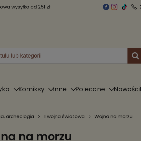
wa wysyłka od 251 zł
yka
Komiksy
Inne
Polecane
Nowości
ia, archeologia
II wojna światowa
Wojna na morzu
na na morzu