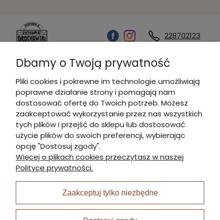
228702123
Dbamy o Twoją prywatność
Kontakt
Pliki cookies i pokrewne im technologie umożliwiają
poprawne działanie strony i pomagają nam
Informacje
dostosować ofertę do Twoich potrzeb. Możesz
zaakceptować wykorzystanie przez nas wszystkich
tych plików i przejść do sklepu lub dostosować
Płatności i dostawa
użycie plików do swoich preferencji, wybierając
opcję "Dostosuj zgody".
Więcej o plikach cookies przeczytasz w naszej
Moje konto
Polityce prywatności.
Zaakceptuj tylko niezbędne
I Nagroda w plabiscycie: