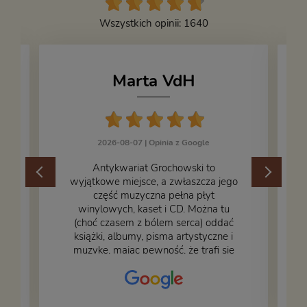
Wszystkich opinii: 1640
Marta VdH
2026-08-07 |
Opinia z Google
​Antykwariat Grochowski to
wyjątkowe miejsce, a zwłaszcza jego
część muzyczna pełna płyt
winylowych, kaset i CD. Można tu
.
(choć czasem z bólem serca) oddać
książki, albumy, pisma artystyczne i
muzykę, mając pewność, że trafi się
na fachową i miłą obsługę. Na zdjęciu
– nasze książki w trakcie
przepakowywania. Część oddaliśmy
za darmo, żeby poszły w świat i dały