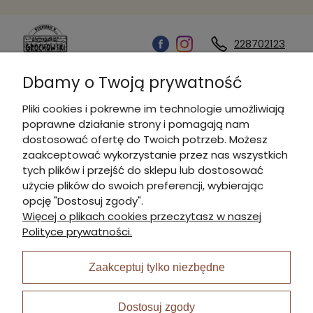
228702123
Dbamy o Twoją prywatność
Kontakt
Pliki cookies i pokrewne im technologie umożliwiają
poprawne działanie strony i pomagają nam
Informacje
dostosować ofertę do Twoich potrzeb. Możesz
zaakceptować wykorzystanie przez nas wszystkich
tych plików i przejść do sklepu lub dostosować
Płatności i dostawa
użycie plików do swoich preferencji, wybierając
opcję "Dostosuj zgody".
Więcej o plikach cookies przeczytasz w naszej
Moje konto
Polityce prywatności.
Zaakceptuj tylko niezbędne
I Nagroda w plabiscycie:
Dostosuj zgody