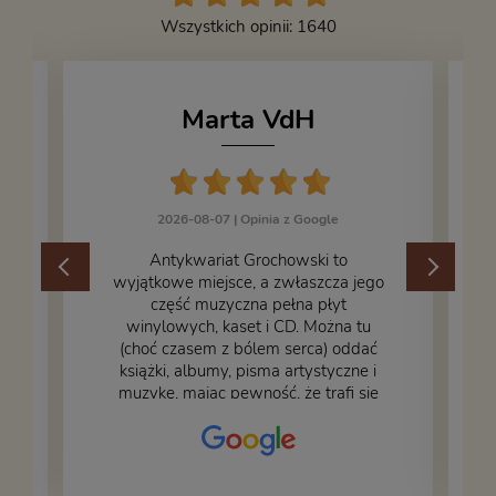
Wszystkich opinii: 1640
Marta VdH
2026-08-07 |
Opinia z Google
​Antykwariat Grochowski to
wyjątkowe miejsce, a zwłaszcza jego
część muzyczna pełna płyt
winylowych, kaset i CD. Można tu
.
(choć czasem z bólem serca) oddać
książki, albumy, pisma artystyczne i
muzykę, mając pewność, że trafi się
na fachową i miłą obsługę. Na zdjęciu
– nasze książki w trakcie
przepakowywania. Część oddaliśmy
za darmo, żeby poszły w świat i dały